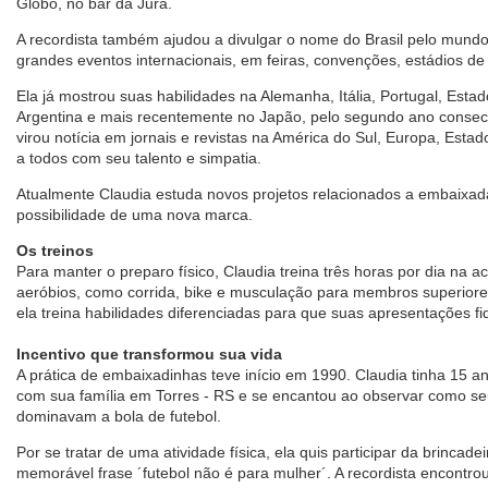
Globo, no bar da Jura.
A recordista também ajudou a divulgar o nome do Brasil pelo mundo 
grandes eventos internacionais, em feiras, convenções, estádios de 
Ela já mostrou suas habilidades na Alemanha, Itália, Portugal, Esta
Argentina e mais recentemente no Japão, pelo segundo ano consecut
virou notícia em jornais e revistas na América do Sul, Europa, Est
a todos com seu talento e simpatia.
Atualmente Claudia estuda novos projetos relacionados a embaixad
possibilidade de uma nova marca.
Os treinos
Para manter o preparo físico, Claudia treina três horas por dia na a
aeróbios, como corrida, bike e musculação para membros superiore
ela treina habilidades diferenciadas para que suas apresentações f
Incentivo que transformou sua vida
A prática de embaixadinhas teve início em 1990. Claudia tinha 15 a
com sua família em Torres - RS e se encantou ao observar como se
dominavam a bola de futebol.
Por se tratar de uma atividade física, ela quis participar da brincad
memorável frase ´futebol não é para mulher´. A recordista encontr