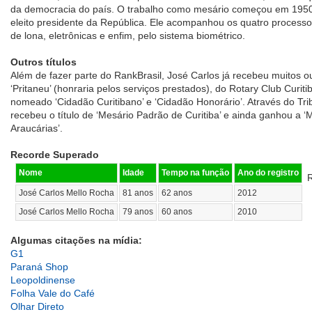
da democracia do país. O trabalho como mesário começou em 1950,
eleito presidente da República. Ele acompanhou os quatro processo
de lona, eletrônicas e enfim, pelo sistema biométrico.
Outros títulos
Além de fazer parte do RankBrasil, José Carlos já recebeu muitos out
‘Pritaneu’ (honraria pelos serviços prestados), do Rotary Club Curiti
nomeado ‘Cidadão Curitibano’ e ‘Cidadão Honorário’. Através do Trib
recebeu o título de ‘Mesário Padrão de Curitiba’ e ainda ganhou a ‘
Araucárias’.
Recorde Superado
Nome
Idade
Tempo na função
Ano do registro
R
José Carlos Mello Rocha
81 anos
62 anos
2012
José Carlos Mello Rocha
79 anos
60 anos
2010
Algumas citações na mídia:
G1
Paraná Shop
Leopoldinense
Folha Vale do Café
Olhar Direto