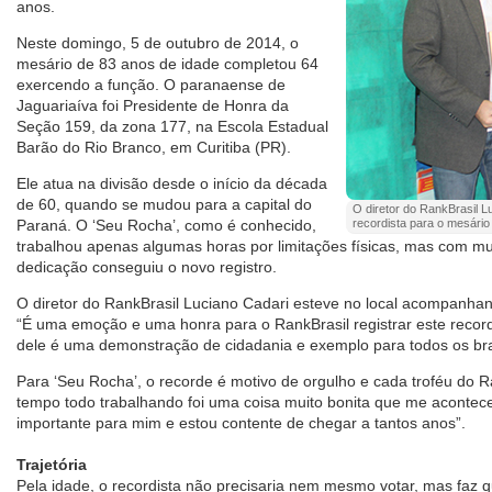
anos.
Neste domingo, 5 de outubro de 2014, o
mesário de 83 anos de idade completou 64
exercendo a função. O paranaense de
Jaguariaíva foi Presidente de Honra da
Seção 159, da zona 177, na Escola Estadual
Barão do Rio Branco, em Curitiba (PR).
Ele atua na divisão desde o início da década
de 60, quando se mudou para a capital do
O diretor do RankBrasil L
Paraná. O ‘Seu Rocha’, como é conhecido,
recordista para o mesário
trabalhou apenas algumas horas por limitações físicas, mas com mu
dedicação conseguiu o novo registro.
O diretor do RankBrasil Luciano Cadari esteve no local acompanhan
“É uma emoção e uma honra para o RankBrasil registrar este recorde
dele é uma demonstração de cidadania e exemplo para todos os bras
Para ‘Seu Rocha’, o recorde é motivo de orgulho e cada troféu do R
tempo todo trabalhando foi uma coisa muito bonita que me acontece
importante para mim e estou contente de chegar a tantos anos”.
Trajetória
Pela idade, o recordista não precisaria nem mesmo votar, mas faz q