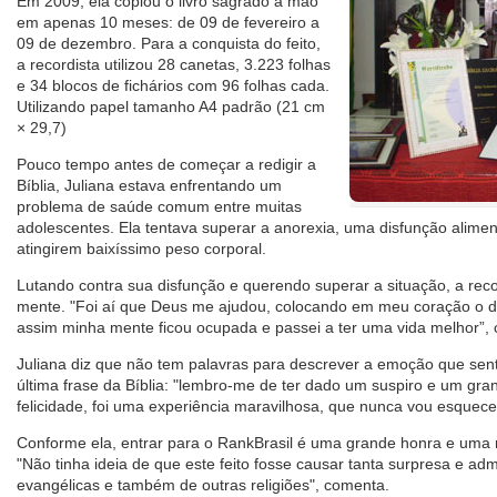
Em 2009, ela copiou o livro sagrado à mão
em apenas 10 meses: de 09 de fevereiro a
09 de dezembro. Para a conquista do feito,
a recordista utilizou 28 canetas, 3.223 folhas
e 34 blocos de fichários com 96 folhas cada.
Utilizando papel tamanho A4 padrão (21 cm
× 29,7)
Pouco tempo antes de começar a redigir a
Bíblia, Juliana estava enfrentando um
problema de saúde comum entre muitas
adolescentes. Ela tentava superar a anorexia, uma disfunção alimen
atingirem baixíssimo peso corporal.
Lutando contra sua disfunção e querendo superar a situação, a rec
mente. "Foi aí que Deus me ajudou, colocando em meu coração o des
assim minha mente ficou ocupada e passei a ter uma vida melhor”, 
Juliana diz que não tem palavras para descrever a emoção que sen
última frase da Bíblia: "lembro-me de ter dado um suspiro e um gran
felicidade, foi uma experiência maravilhosa, que nunca vou esquece
Conforme ela, entrar para o RankBrasil é uma grande honra e uma re
"Não tinha ideia de que este feito fosse causar tanta surpresa e ad
evangélicas e também de outras religiões", comenta.