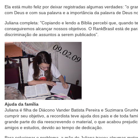
Ela está muito feliz por deixar registradas algumas verdades: "o g
com Deus e com sua palavra e a importância da palavra de Deus no n
Juliana completa: "Copiando e lendo a Bíblia percebi que, quando t
conseguiremos alcançar nossos objetivos. O RankBrasil está de par
discriminação de assuntos a serem publicados”.
Ajuda da família
Juliana é filha de Diácono Vander Batista Pereira e Suzimara Grunhei
cumprir seu objetivo, a recordista teve ajuda dos pais e de toda fa
grande parte do dia reescrevendo o material, o que acabou prejudi
amigos e estudos, devido ao tempo de dedicação.
Para solucionar o problema, a mãe de Juliana traçou algumas metas