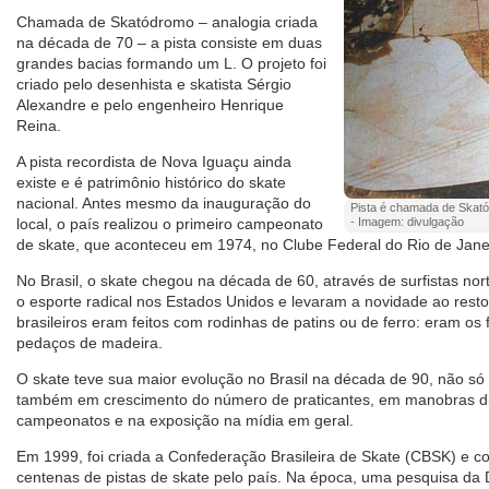
Chamada de Skatódromo – analogia criada
na década de 70 – a pista consiste em duas
grandes bacias formando um L. O projeto foi
criado pelo desenhista e skatista Sérgio
Alexandre e pelo engenheiro Henrique
Reina.
A pista recordista de Nova Iguaçu ainda
existe e é patrimônio histórico do skate
nacional. Antes mesmo da inauguração do
Pista é chamada de Skató
local, o país realizou o primeiro campeonato
- Imagem: divulgação
de skate, que aconteceu em 1974, no Clube Federal do Rio de Jane
No Brasil, o skate chegou na década de 60, através de surfistas n
o esporte radical nos Estados Unidos e levaram a novidade ao rest
brasileiros eram feitos com rodinhas de patins ou de ferro: eram o
pedaços de madeira.
O skate teve sua maior evolução no Brasil na década de 90, não 
também em crescimento do número de praticantes, em manobras div
campeonatos e na exposição na mídia em geral.
Em 1999, foi criada a Confederação Brasileira de Skate (CBSK) e c
centenas de pistas de skate pelo país. Na época, uma pesquisa da 