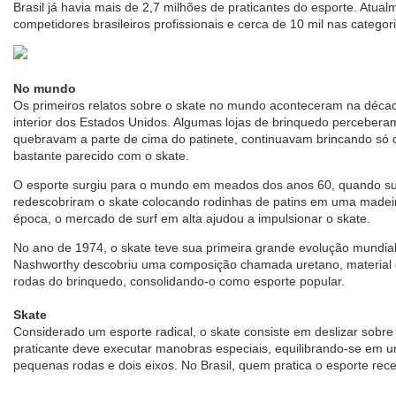
Brasil já havia mais de 2,7 milhões de praticantes do esporte. Atua
competidores brasileiros profissionais e cerca de 10 mil nas categor
No mundo
Os primeiros relatos sobre o skate no mundo aconteceram na déca
interior dos Estados Unidos. Algumas lojas de brinquedo percebera
quebravam a parte de cima do patinete, continuavam brincando só c
bastante parecido com o skate.
O esporte surgiu para o mundo em meados dos anos 60, quando surf
redescobriram o skate colocando rodinhas de patins em uma madei
época, o mercado de surf em alta ajudou a impulsionar o skate.
No ano de 1974, o skate teve sua primeira grande evolução mundia
Nashworthy descobriu uma composição chamada uretano, material 
rodas do brinquedo, consolidando-o como esporte popular.
Skate
Considerado um esporte radical, o skate consiste em deslizar sobre 
praticante deve executar manobras especiais, equilibrando-se em 
pequenas rodas e dois eixos. No Brasil, quem pratica o esporte rec