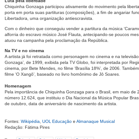
Luta pela liberdade
Chiquinha Gonzaga participou ativamente do movimento pela liberta
porta em porta suas partituras (composições), a fim de angariar f
Libertadora, uma organização antiescravista.
Com o dinheiro que conseguiu vender a partitura da música ‘Caram
alforria do escravo músico José Flauta, antecipando-se poucos mese
atuou na campanha pela proclamação da República.
Na TV e no cinema
A artista já foi retratada como personagem no cinema e na televisão
Gonzaga’, de 1999, exibida pela TV Globo, foi interpretada por Reg
cinema, por Bete Mendes, no filme ‘Brasília 18%’, de 2006. Também 
filme ‘O Xangô’, baseado no livro homônimo de Jô Soares.
Homenagem
Pela importância de Chiquinha Gonzaga para o Brasil, em maio de 2
número 12.624, que instituiu o Dia Nacional da Música Popular Bra
de outubro, data de aniversário de nascimento da artista.
Fontes:
Wikipédia
,
UOL Educação
e
Almanaque Musical
Redação: Fátima Pires