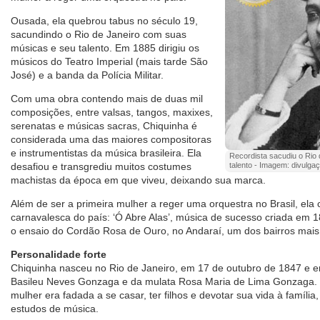
Ousada, ela quebrou tabus no século 19,
sacundindo o Rio de Janeiro com suas
músicas e seu talento. Em 1885 dirigiu os
músicos do Teatro Imperial (mais tarde São
José) e a banda da Polícia Militar.
Com uma obra contendo mais de duas mil
composições, entre valsas, tangos, maxixes,
serenatas e músicas sacras, Chiquinha é
considerada uma das maiores compositoras
e instrumentistas da música brasileira. Ela
Recordista sacudiu o Rio
desafiou e transgrediu muitos costumes
talento - Imagem: divulga
machistas da época em que viveu, deixando sua marca.
Além de ser a primeira mulher a reger uma orquestra no Brasil, el
carnavalesca do país: ‘Ó Abre Alas’, música de sucesso criada em 1
o ensaio do Cordão Rosa de Ouro, no Andaraí, um dos bairros mais 
Personalidade forte
Chiquinha nasceu no Rio de Janeiro, em 17 de outubro de 1847 e era 
Basileu Neves Gonzaga e da mulata Rosa Maria de Lima Gonzaga
mulher era fadada a se casar, ter filhos e devotar sua vida à família
estudos de música.