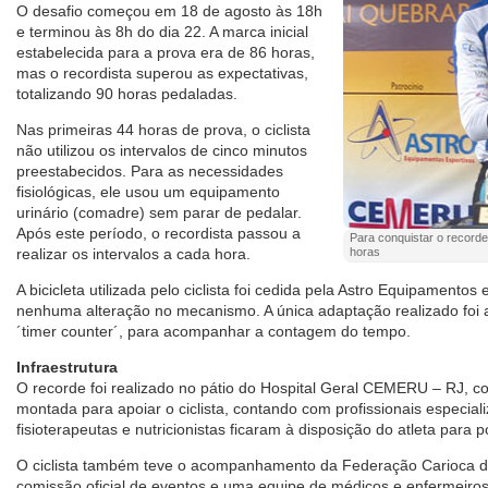
O desafio começou em 18 de agosto às 18h
e terminou às 8h do dia 22. A marca inicial
estabelecida para a prova era de 86 horas,
mas o recordista superou as expectativas,
totalizando 90 horas pedaladas.
Nas primeiras 44 horas de prova, o ciclista
não utilizou os intervalos de cinco minutos
preestabecidos. Para as necessidades
fisiológicas, ele usou um equipamento
urinário (comadre) sem parar de pedalar.
Após este período, o recordista passou a
Para conquistar o record
realizar os intervalos a cada hora.
horas
A bicicleta utilizada pelo ciclista foi cedida pela Astro Equipamentos
nenhuma alteração no mecanismo. A única adaptação realizado foi 
´timer counter´, para acompanhar a contagem do tempo.
Infraestrutura
O recorde foi realizado no pátio do Hospital Geral CEMERU – RJ, 
montada para apoiar o ciclista, contando com profissionais especial
fisioterapeutas e nutricionistas ficaram à disposição do atleta para 
O ciclista também teve o acompanhamento da Federação Carioca d
comissão oficial de eventos e uma equipe de médicos e enfermei