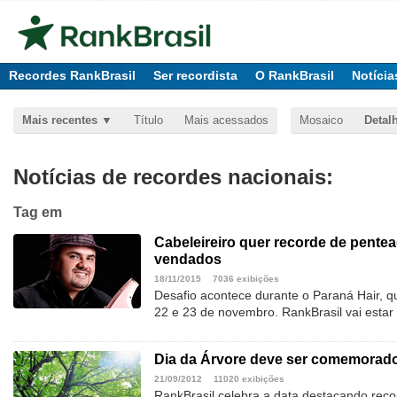
Recordes RankBrasil
Ser recordista
O RankBrasil
Notícia
Mais recentes
Título
Mais acessados
Mosaico
Detal
Notícias de recordes nacionais:
Tag
em
Cabeleireiro quer recorde de pente
vendados
18/11/2015
7036 exibições
Desafio acontece durante o Paraná Hair, qu
22 e 23 de novembro. RankBrasil vai estar p
Dia da Árvore deve ser comemorado
21/09/2012
11020 exibições
RankBrasil celebra a data destacando reco