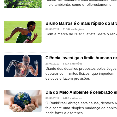
meio ambiente, como o reflorestamento
Bruno Barros é o mais rápido do Br
07/08/2012
11667 exibições
Com a marca de 20s37, atleta lidera o ranki
Ciência investiga o limite humano n
20/07/2012
9417 exibições
Diante dos desafios propostos pelos Jogos
deparar com limites físicos, que impedem 
estudos e fazem previsões
Dia do Meio Ambiente é celebrado e
05/06/2012
4466 exibições
O RankBrasil abraça esta causa, destaca r
fala sobre uma simples mudança de hábito 
pode fazer a diferença