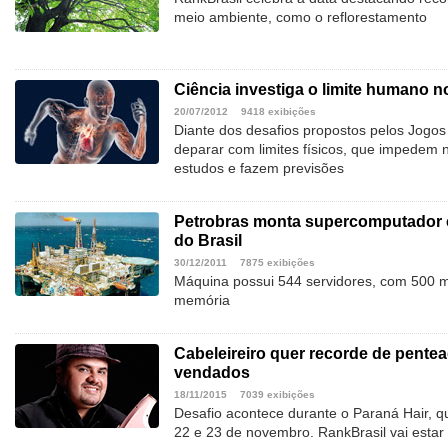
meio ambiente, como o reflorestamento
Ciência investiga o limite humano n
20/07/2012
9418 exibições
Diante dos desafios propostos pelos Jogos
deparar com limites físicos, que impedem 
estudos e fazem previsões
Petrobras monta supercomputador 
do Brasil
30/12/2011
7875 exibições
Máquina possui 544 servidores, com 500 m
memória
Cabeleireiro quer recorde de pente
vendados
18/11/2015
7039 exibições
Desafio acontece durante o Paraná Hair, qu
22 e 23 de novembro. RankBrasil vai estar p