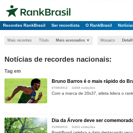
Recordes RankBrasil
Ser recordista
O RankBrasil
Notícia
Mais recentes
Título
Mais acessados
Mosaico
Detal
Notícias de recordes nacionais:
Tag
em
Bruno Barros é o mais rápido do Br
07/08/2012
11668 exibições
Com a marca de 20s37, atleta lidera o ranki
Dia da Árvore deve ser comemorado
21/09/2012
11021 exibições
RankBrasil celebra a data destacando reco