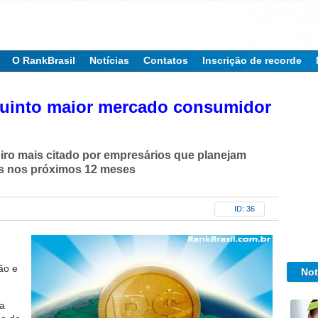
O RankBrasil
Notícias
Contatos
Inscrição de recorde
 quinto maior mercado consumidor
iro mais citado por empresários que planejam
os nos próximos 12 meses
ID: 36
ão e
Not
da