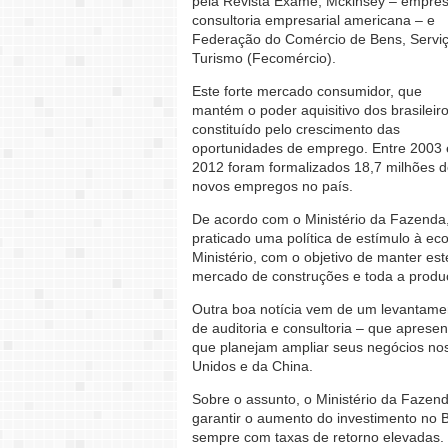
pela Revista Exame, Mckinsey – empre
consultoria empresarial americana – e
Federação do Comércio de Bens, Servi
Turismo (Fecomércio).
Este forte mercado consumidor, que
mantém o poder aquisitivo dos brasileiro
constituído pelo crescimento das
oportunidades de emprego. Entre 2003 
2012 foram formalizados 18,7 milhões 
novos empregos no país.
De acordo com o Ministério da Fazenda,
praticado uma política de estímulo à ec
Ministério, com o objetivo de manter es
mercado de construções e toda a produ
Outra boa notícia vem de um levantame
de auditoria e consultoria – que apresen
que planejam ampliar seus negócios no
Unidos e da China.
Sobre o assunto, o Ministério da Fazen
garantir o aumento do investimento no B
sempre com taxas de retorno elevadas.