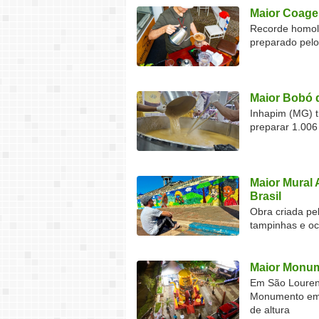
Maior Coage
Recorde homolo
preparado pel
Maior Bobó 
Inhapim (MG) t
preparar 1.006
Maior Mural 
Brasil
Obra criada pel
tampinhas e o
Maior Monum
Em São Lourenç
Monumento em F
de altura