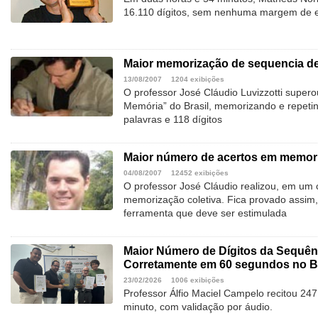
16.110 dígitos, sem nenhuma margem de e
Maior memorização de sequencia de
13/08/2007
1204 exibições
O professor José Cláudio Luvizzotti super
Memória” do Brasil, memorizando e repet
palavras e 118 dígitos
Maior número de acertos em memori
04/08/2007
12452 exibições
O professor José Cláudio realizou, em um c
memorização coletiva. Fica provado assi
ferramenta que deve ser estimulada
Maior Número de Dígitos da Sequênc
Corretamente em 60 segundos no Br
23/02/2026
1006 exibições
Professor Álfio Maciel Campelo recitou 24
minuto, com validação por áudio.