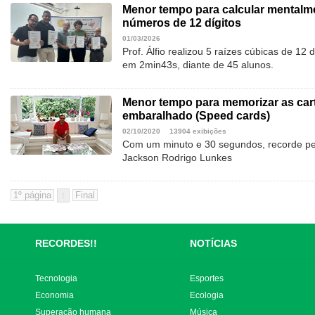
Menor tempo para calcular mentalme
números de 12 dígitos
01/03/2026
Prof. Álfio realizou 5 raízes cúbicas de 12
em 2min43s, diante de 45 alunos.
Menor tempo para memorizar as car
embaralhado (Speed cards)
02/10/2020
13904 exibições
Com um minuto e 30 segundos, recorde per
Jackson Rodrigo Lunkes
1
RECORDES!!
NOTÍCIAS
Tecnologia
Esportes
Economia
Ecologia
Superação humana
Música