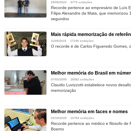
29/08/2022
6775 exibições
Recorde pertence ao empresário de Luís 
Filipe Alexandre da Mata, que memorizou 1
segundos
Mais rápida memorização de referên
11/08/2010
17190 exibições
O recorde é de Carlos Figueredo Gomes, 
Melhor memória do Brasil em núme
07/02/2009
28082 exibições
Claudio Luvizzotti estabelece novos desafi
memorização
Melhor memória em faces e nomes
03/10/2020
10784 exibições
Recorde pertence ao médico e filosofo de F
Boemo