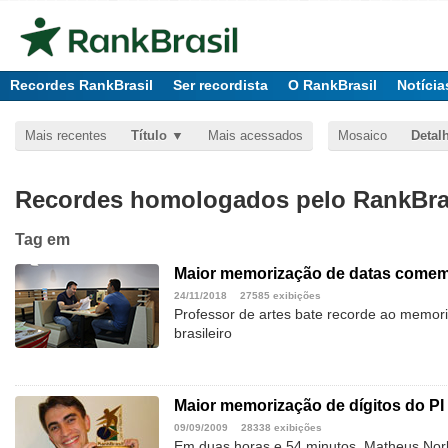
Recordes RankBrasil
Ser recordista
O RankBrasil
Notícia
Mais recentes
Título
Mais acessados
Mosaico
Detal
Recordes homologados pelo RankBras
Tag
em
Maior memorização de datas comem
24/11/2018
27585 exibições
Professor de artes bate recorde ao memori
brasileiro
Maior memorização de dígitos do PI 
09/09/2009
28338 exibições
Em duas horas e 54 minutos, Matheus No