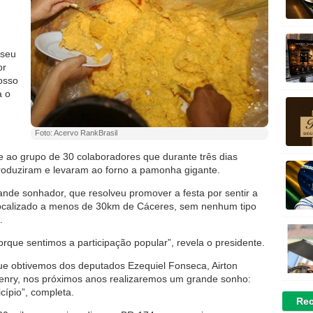
 seu
or
osso
a o
Foto: Acervo RankBrasil
e ao grupo de 30 colaboradores que durante três dias
roduziram e levaram ao forno a pamonha gigante.
ande sonhador, que resolveu promover a festa por sentir a
 localizado a menos de 30km de Cáceres, sem nenhum tipo
.
porque sentimos a participação popular”, revela o presidente.
ue obtivemos dos deputados Ezequiel Fonseca, Airton
enry, nos próximos anos realizaremos um grande sonho:
cípio”, completa.
Rec