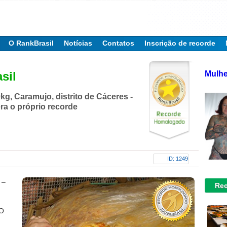
O RankBrasil
Notícias
Contatos
Inscrição de recorde
Mulhe
sil
g, Caramujo, distrito de Cáceres -
ra o próprio recorde
ID: 1249
 –
Rec
 O