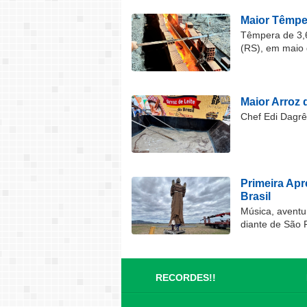
Maior Têmper
Têmpera de 3,6
(RS), em maio 
Maior Arroz d
Chef Edi Dagrê 
Primeira Ap
Brasil
Música, aventu
diante de São 
RECORDES!!