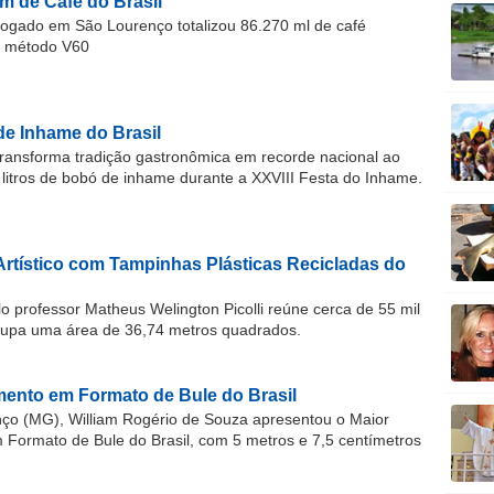
m de Café do Brasil
gado em São Lourenço totalizou 86.270 ml de café
o método V60
de Inhame do Brasil
ransforma tradição gastronômica em recorde nacional ao
 litros de bobó de inhame durante a XXVIII Festa do Inhame.
Artístico com Tampinhas Plásticas Recicladas do
o professor Matheus Welington Picolli reúne cerca de 55 mil
cupa uma área de 36,74 metros quadrados.
ento em Formato de Bule do Brasil
o (MG), William Rogério de Souza apresentou o Maior
ormato de Bule do Brasil, com 5 metros e 7,5 centímetros