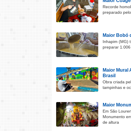
Maior Coage
Recorde homolo
preparado pel
Maior Bobó 
Inhapim (MG) t
preparar 1.006
Maior Mural 
Brasil
Obra criada pel
tampinhas e o
Maior Monum
Em São Lourenç
Monumento em F
de altura