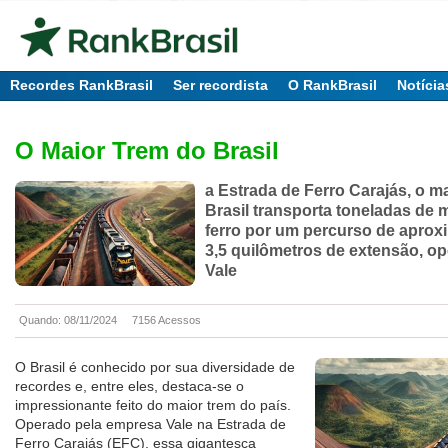
Recordes RankBrasil
Ser recordista
O RankBrasil
Notícia
O Maior Trem do Brasil
a Estrada de Ferro Carajás, o m
Brasil transporta toneladas de 
ferro por um percurso de apro
3,5 quilômetros de extensão, o
Vale
Quando: 08/11/2024
7156 Acessos
O Brasil é conhecido por sua diversidade de
recordes e, entre eles, destaca-se o
impressionante feito do maior trem do país.
Operado pela empresa Vale na Estrada de
Ferro Carajás (EFC), essa gigantesca