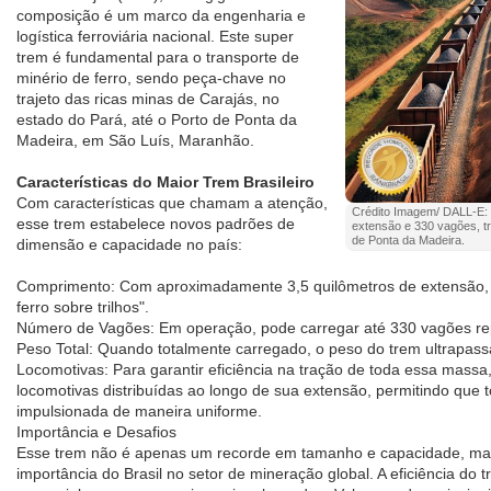
composição é um marco da engenharia e
logística ferroviária nacional. Este super
trem é fundamental para o transporte de
minério de ferro, sendo peça-chave no
trajeto das ricas minas de Carajás, no
estado do Pará, até o Porto de Ponta da
Madeira, em São Luís, Maranhão.
Características do Maior Trem Brasileiro
Com características que chamam a atenção,
Crédito Imagem/ DALL-E: 
esse trem estabelece novos padrões de
extensão e 330 vagões, t
de Ponta da Madeira.
dimensão e capacidade no país:
Comprimento: Com aproximadamente 3,5 quilômetros de extensão, 
ferro sobre trilhos".
Número de Vagões: Em operação, pode carregar até 330 vagões repl
Peso Total: Quando totalmente carregado, o peso do trem ultrapass
Locomotivas: Para garantir eficiência na tração de toda essa massa, 
locomotivas distribuídas ao longo de sua extensão, permitindo que 
impulsionada de maneira uniforme.
Importância e Desafios
Esse trem não é apenas um recorde em tamanho e capacidade, ma
importância do Brasil no setor de mineração global. A eficiência do t