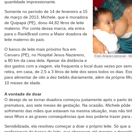
quantidade impressionante.
Somente no período de 14 de fevereiro a 15
de março de 2013, Michele, que é moradora
de Quipapá (PE), doou 44,82 litros de leite
materno. Por conta dessa marca, ela entra
para o RankBrasil como a Maior doadora de
leite materno do país.
O banco de leite mais próximo fica em
Caruaru (PE), no Hospital Jesus Nazareno,
Foto: Arquivo pessoal - M
a 80 km da casa dela. Apesar da distância e
dos gastos com a viagem, ela frequenta o local duas vezes por sema
retira, em casa, de 2,5 a 3 litros de leite dos seios todos os dias. E
para alimentar de oito a dez bebês diariamente, além da própria fi
10 meses de idade.
A vontade de doar
O desejo de se tornar doadora começou justamente após o parto da
prematura, aos sete meses de gestação. Na ocasião, Michele pôde p
sofrimento das mães que estavam na mesma situação, mas não tin
seus filhos e as graves consequências que isso poderia trazer para
Sensibilizada, ela resolveu começar a doar o próprio leite. Só que 
profissionais do banco de leite, que chegaram até mesmo a desest