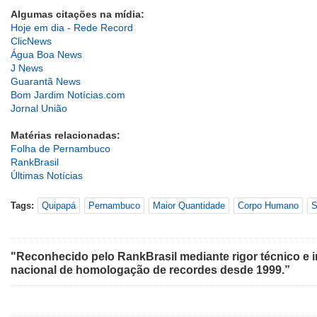
Algumas citações na mídia:
Hoje em dia - Rede Record
ClicNews
Água Boa News
J News
Guarantã News
Bom Jardim Notícias.com
Jornal União
Matérias relacionadas:
Folha de Pernambuco
RankBrasil
Últimas Notícias
Tags:
Quipapá
Pernambuco
Maior Quantidade
Corpo Humano
S
"Reconhecido pelo RankBrasil mediante rigor técnico e i
nacional de homologação de recordes desde 1999.”