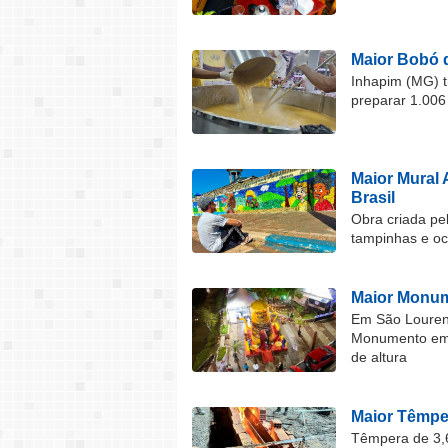
Maior Bobó 
Inhapim (MG) t
preparar 1.006
Maior Mural 
Brasil
Obra criada pel
tampinhas e o
Maior Monum
Em São Lourenç
Monumento em F
de altura
Maior Têmper
Têmpera de 3,6