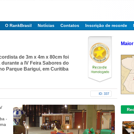
O RankBrasil
Notícias
Contatos
Inscrição de recorde
Maior
cordista de 3m x 4m x 80cm foi
durante a IV Feira Sabores do
no Parque Barigui, em Curitiba
ID: 337
IV
Rec
ba -
ama