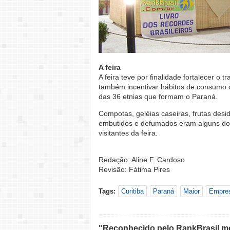
A feira
A feira teve por finalidade fortalecer o
também incentivar hábitos de consumo d
das 36 etnias que formam o Paraná.
Compotas, geléias caseiras, frutas desid
embutidos e defumados eram alguns dos 
visitantes da feira.
Redação: Aline F. Cardoso
Revisão: Fátima Pires
Tags:
Curitiba
Paraná
Maior
Empre
"Reconhecido pelo RankBrasil med