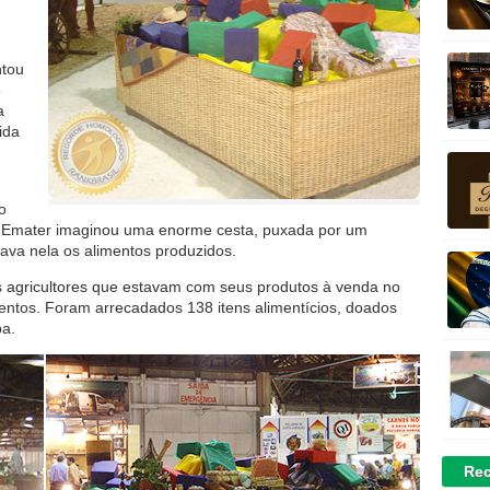
ntou
o
a
ida
o
o Emater imaginou uma enorme cesta, puxada por um
ava nela os alimentos produzidos.
: os agricultores que estavam com seus produtos à venda no
mentos. Foram arrecadados 138 itens alimentícios, doados
ba.
Rec