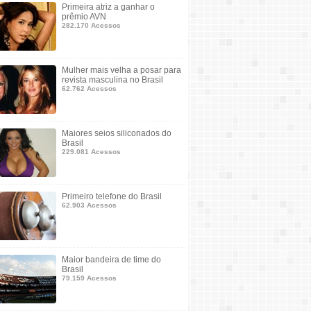
Primeira atriz a ganhar o
prêmio AVN
282.170 Acessos
Mulher mais velha a posar para
revista masculina no Brasil
62.762 Acessos
Maiores seios siliconados do
Brasil
229.081 Acessos
Primeiro telefone do Brasil
62.903 Acessos
Maior bandeira de time do
Brasil
79.159 Acessos