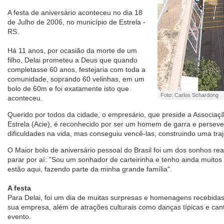
A festa de aniversário aconteceu no dia 18
de Julho de 2006, no município de Estrela -
RS.
Há 11 anos, por ocasião da morte de um
filho, Delai prometeu a Deus que quando
completasse 60 anos, festejaria com toda a
comunidade, soprando 60 velinhas, em um
bolo de 60m e foi exatamente isto que
Foto: Carlos Schardong
aconteceu.
Querido por todos da cidade, o empresário, que preside a Associaçã
Estrela (Acie), é reconhecido por ser um homem de garra e perseve
dificuldades na vida, mas conseguiu vencê-las, construindo uma traj
O Maior bolo de aniversário pessoal do Brasil foi um dos sonhos rea
parar por aí: "Sou um sonhador de carteirinha e tenho ainda muitos
estão aqui, fazendo parte da minha grande família".
A festa
Para Delai, foi um dia de muitas surpresas e homenagens recebidas
sua empresa, além de atrações culturais como danças típicas e cant
evento.