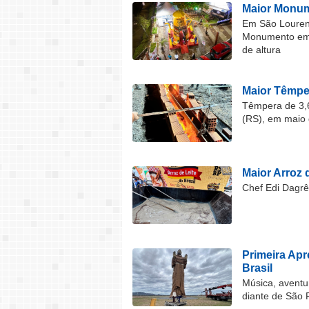
Maior Monum
Em São Lourenç
Monumento em F
de altura
Maior Têmper
Têmpera de 3,6
(RS), em maio 
Maior Arroz d
Chef Edi Dagrê 
Primeira Ap
Brasil
Música, aventu
diante de São 