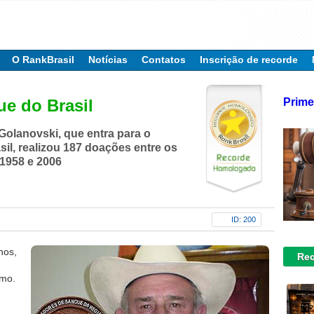
O RankBrasil
Notícias
Contatos
Inscrição de recorde
Prime
e do Brasil
Golanovski, que entra para o
il, realizou 187 doações entre os
1958 e 2006
ID: 200
nos,
Rec
imo.