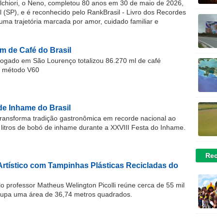
chiori, o Neno, completou 80 anos em 30 de maio de 2026,
(SP), e é reconhecido pelo RankBrasil - Livro dos Recordes
 uma trajetória marcada por amor, cuidado familiar e
m de Café do Brasil
gado em São Lourenço totalizou 86.270 ml de café
o método V60
de Inhame do Brasil
ransforma tradição gastronômica em recorde nacional ao
 litros de bobó de inhame durante a XXVIII Festa do Inhame.
Rec
Artístico com Tampinhas Plásticas Recicladas do
o professor Matheus Welington Picolli reúne cerca de 55 mil
cupa uma área de 36,74 metros quadrados.