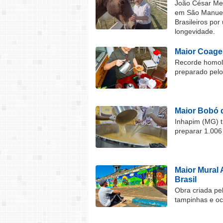
João César Mel
em São Manuel 
Brasileiros por
longevidade.
Maior Coage
Recorde homolo
preparado pel
Maior Bobó 
Inhapim (MG) t
preparar 1.006
Maior Mural 
Brasil
Obra criada pel
tampinhas e o