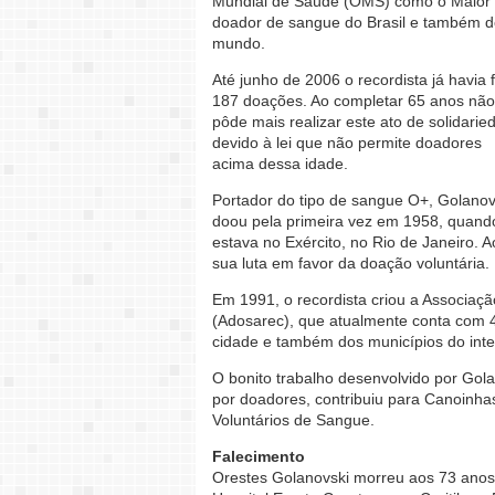
Mundial de Saúde (OMS) como o Maior
doador de sangue do Brasil e também 
mundo.
Até junho de 2006 o recordista já havia f
187 doações. Ao completar 65 anos não
pôde mais realizar este ato de solidarie
devido à lei que não permite doadores
acima dessa idade.
Portador do tipo de sangue O+, Golanov
doou pela primeira vez em 1958, quand
estava no Exército, no Rio de Janeiro. 
sua luta em favor da doação voluntária.
Em 1991, o recordista criou a Associa
(Adosarec), que atualmente conta com 
cidade e também dos municípios do inter
O bonito trabalho desenvolvido por Go
por doadores, contribuiu para Canoinha
Voluntários de Sangue.
Falecimento
Orestes Golanovski morreu aos 73 anos