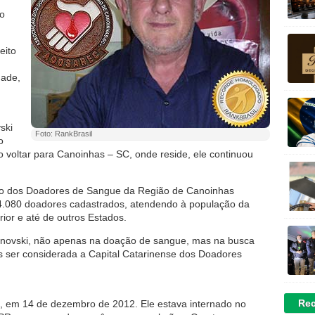
do
eito
dade,
ski
Foto: RankBrasil
o
Ao voltar para Canoinhas – SC, onde reside, ele continuou
ção dos Doadores de Sangue da Região de Canoinhas
4.080 doadores cadastrados, atendendo à população da
ior e até de outros Estados.
lanovski, não apenas na doação de sangue, mas na busca
s ser considerada a Capital Catarinense dos Doadores
Rec
, em 14 de dezembro de 2012. Ele estava internado no