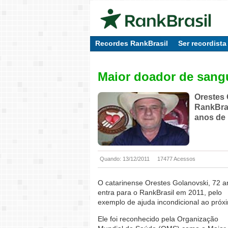
Recordes RankBrasil
Ser recordista
Maior doador de sangu
Orestes 
RankBras
anos de 
Quando: 13/12/2011
17477 Acessos
O catarinense Orestes Golanovski, 72 a
entra para o RankBrasil em 2011, pelo
exemplo de ajuda incondicional ao próx
Ele foi reconhecido pela Organização