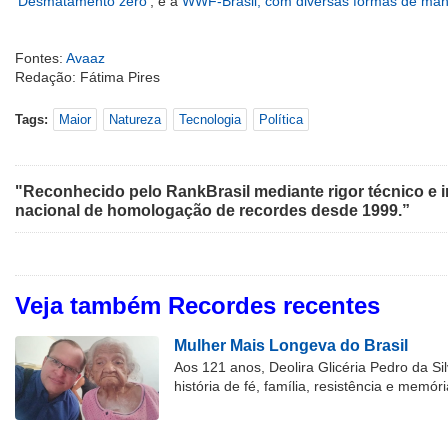
‘Desmatamento zero’
, e a
WWF-Brasil, com diversas formas de man
Fontes:
Avaaz
Redação: Fátima Pires
Tags:
Maior
Natureza
Tecnologia
Política
"Reconhecido pelo RankBrasil mediante rigor técnico e i
nacional de homologação de recordes desde 1999.”
Veja também Recordes recentes
Mulher Mais Longeva do Brasil
Aos 121 anos, Deolira Glicéria Pedro da Si
história de fé, família, resistência e memóri