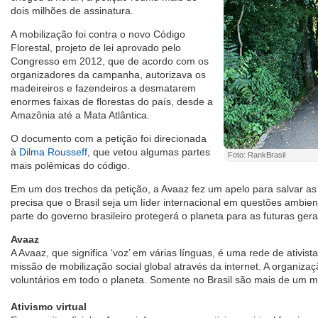
dois milhões de assinatura.
A mobilização foi contra o novo Código
Florestal, projeto de lei aprovado pelo
Congresso em 2012, que de acordo com os
organizadores da campanha, autorizava os
madeireiros e fazendeiros a desmatarem
enormes faixas de florestas do país, desde a
Amazônia até a Mata Atlântica.
O documento com a petição foi direcionada
à
Dilma Rousseff
, que vetou algumas partes
Foto: RankBrasil
mais polêmicas do código.
Em um dos trechos da petição, a Avaaz fez um apelo para salvar as 
precisa que o Brasil seja um líder internacional em questões ambie
parte do governo brasileiro protegerá o planeta para as futuras ger
Avaaz
A Avaaz, que significa ‘voz’ em várias línguas, é uma rede de ativi
missão de mobilização social global através da internet. A organiz
voluntários em todo o planeta. Somente no Brasil são mais de um 
Ativismo virtual