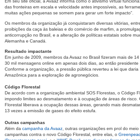
Em seu site oficial, a Avaaz informa como o ativismo virtual funcio
das fronteiras em escala e velocidade antes impossíveis, as ferram
muitas ações pequenas se somem para gerar um forte impacto”.
Os membros da organização já conquistaram diversas vitórias, ent
proibições da caça às baleias e do comércio de marfim, a promulgaçã
anticorrupção no Brasil, e a alteração de políticas estatais sobre m
Alemanha e Canadá.
Resultado impactante
Em junho de 2009, membros da Avaaz no Brasil fizeram mais de 14 
30 mil mensagens online em apenas dois dias, ao então presidente L
Conforme a organização, a pressão pública reverteu a lei que daria
Amazônica para a exploração de agronegócios.
Código Florestal
De acordo com a organização ambiental SOS Florestas, o Código Fl
impondo limites ao desmatamento e à ocupação de áreas de risco. O
Florestal liberava a ocupação dessas áreas, gerando mais desma
13 vezes a emissão de gases do efeito estufa.
Outras campanhas
Além da
campanha da Avaaz
, outras organizações em prol do mei
campanhas contra o novo Código Florestal, entre elas, o
Greenpeac