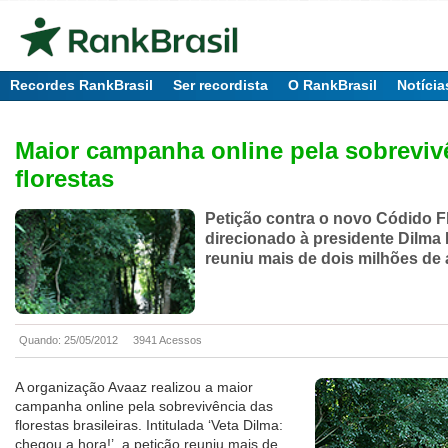
Recordes RankBrasil
Ser recordista
O RankBrasil
Notícia
Maior campanha online pela sobreviv
florestas
Petição contra o novo Códido Fl
direcionado à presidente Dilma 
reuniu mais de dois milhões de 
Quando: 25/05/2012
3941 Acessos
A organização Avaaz realizou a maior
campanha online pela sobrevivência das
florestas brasileiras. Intitulada ‘Veta Dilma:
chegou a hora!’, a petição reuniu mais de