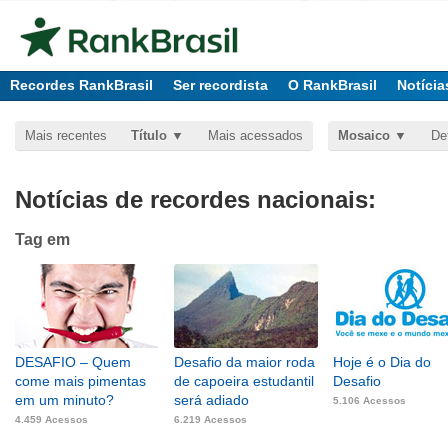
Recordes RankBrasil
Ser recordista
O RankBrasil
Notícia
Mais recentes
Título
Mais acessados
Mosaico
De
Notícias de recordes nacionais:
Tag
em
DESAFIO – Quem
Desafio da maior roda
Hoje é o Dia do
come mais pimentas
de capoeira estudantil
Desafio
em um minuto?
será adiado
5.106 Acessos
4.459 Acessos
6.219 Acessos