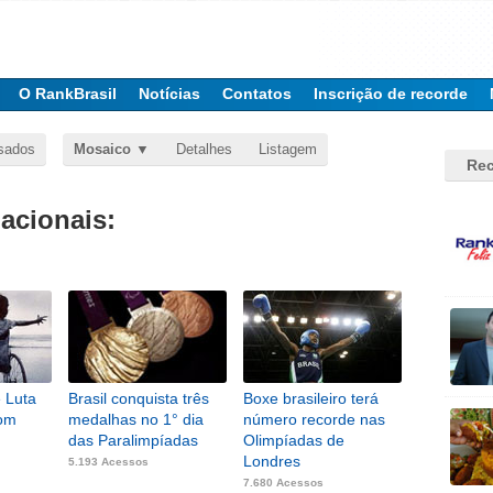
O RankBrasil
Notícias
Contatos
Inscrição de recorde
sados
Mosaico
Detalhes
Listagem
Rec
nacionais:
e Luta
Brasil conquista três
Boxe brasileiro terá
com
medalhas no 1° dia
número recorde nas
das Paralimpíadas
Olimpíadas de
Londres
5.193 Acessos
7.680 Acessos