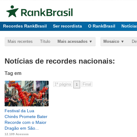
Recordes RankBrasil
Ser recordista
O RankBrasil
Notícia
Mais recentes
Título
Mais acessados
Mosaico
De
Notícias de recordes nacionais:
Tag
em
1
Festival da Lua
Chinês Promete Bater
Recorde com o Maior
Dragão em São...
12.109 Acessos