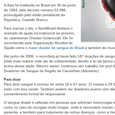
A data foi instituída no Brasil em 30 de junho
de 1964, pelo decreto número 53.988,
promulgado pelo então presidente da
República, Castello Branco.
Para marcar o dia, o RankBrasil destaca o
exemplo de ajuda incondicional ao próximo,
do catarinense Orestes Golanovski. Ele foi
reconhecido pela Organização Mundial de
Saúde como o
maior doador de sangue do Brasil
e também do mun
Até junho de 2006, o recordista já havia feito 187 doações de sang
pôde mais realizar este ato de solidariedade, devido à lei da época
acima dessa idade. Mesmo assim, continuou seu trabalho em prol da
Doadores de Sangue da Região de Canoinhas (Adosarec).
Para doar
Para doar sangue é preciso ter entre 18 e 67 anos, 11 meses e 29 d
estar com boa saúde. Também podem ser doadores jovens com idad
consentimento formal do responsável.
O sangue doado é utilizado em pessoas que sofreram hemorragia e 
como no caso de cirurgias muito longas, onde é necessário manter
paciente, e também para tratamento de outras doenças, como a hem