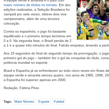
A equipe verde e amarela é o país com
maior número de títulos no torneio
. Em dez
edições realizadas, a Seleção Brasileira foi
campeã por sete vezes, obteve dois vice-
campeonatos, além de uma terceira
colocação.
Contra os espanhóis, o jogo foi bastante
equilibrado e o primeiro tempo terminou em
0 a 0. Na segunda fase, o Brasil perdia de 2
a 1 e a quase três minutos do final, Falcão empatou, levando a part
Aos 19 segundos do final do segundo tempo da prorrogação, o joga
primeiro gol do jogo – também fez o gol da conquista do título, co
potência mundial no esporte.
Brasil e Espanha já se enfrentaram ao todo cinco vezes em finais d
equipe verde e amarela venceu quatro, nos anos de 1985, 1996, 2
a Espanha foi superior apenas em 2000.
Redação: Fátima Pires
Tags:
Maior Número
Esporte
Futebol