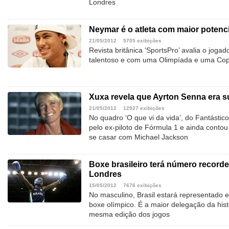
Londres
Neymar é o atleta com maior potenc
21/05/2012
5705 exibições
Revista britânica ‘SportsPro’ avalia o jogad
talentoso e com uma Olimpíada e uma Cop
Xuxa revela que Ayrton Senna era 
21/05/2012
12927 exibições
No quadro ‘O que vi da vida’, do Fantástic
pelo ex-piloto de Fórmula 1 e ainda conto
se casar com Michael Jackson
Boxe brasileiro terá número record
Londres
15/05/2012
7676 exibições
No masculino, Brasil estará representado 
boxe olímpico. É a maior delegação da his
mesma edição dos jogos