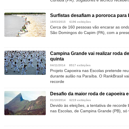
Curitiba (PR). Jogadores e técnico receber
Surfistas desafiam a pororoca para 
18/03/2015
6196 exibições
Cerca de 160 pessoas vão encarar as ond
São Domingos do Capim (PA), com a prese
Campina Grande vai realizar roda de
quinta
04/11/2014
8517 exibições
Projeto Capoeira nas Escolas pretende reun
durante aulão na Paraíba. O RankBrasil va
recorde
Desafio da maior roda de capoeira e
01/10/2014
6219 exibições
Devido às eleições, a tentativa de recorde 
nas Escolas, de Campina Grande (PB), só 