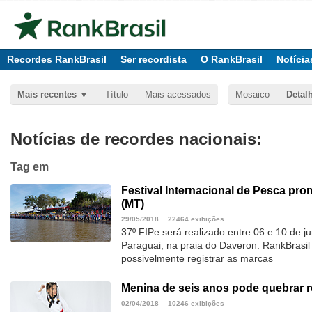
Recordes RankBrasil
Ser recordista
O RankBrasil
Notícia
Mais recentes
Título
Mais acessados
Mosaico
Detal
Notícias de recordes nacionais:
Tag
em
Festival Internacional de Pesca pr
(MT)
29/05/2018
22464 exibições
37º FIPe será realizado entre 06 e 10 de 
Paraguai, na praia do Daveron. RankBrasil 
possivelmente registrar as marcas
Menina de seis anos pode quebrar 
02/04/2018
10246 exibições