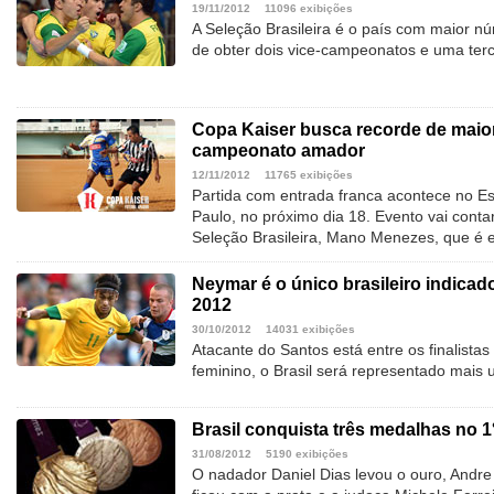
19/11/2012
11096 exibições
A Seleção Brasileira é o país com maior nú
de obter dois vice-campeonatos e uma terc
Copa Kaiser busca recorde de maior 
campeonato amador
12/11/2012
11765 exibições
Partida com entrada franca acontece no 
Paulo, no próximo dia 18. Evento vai cont
Seleção Brasileira, Mano Menezes, que é 
Neymar é o único brasileiro indica
2012
30/10/2012
14031 exibições
Atacante do Santos está entre os finalistas
feminino, o Brasil será representado mais
Brasil conquista três medalhas no 1
31/08/2012
5190 exibições
O nadador Daniel Dias levou o ouro, Andre