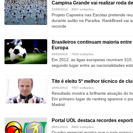
Campina Grande vai realizar roda de
23/09/2014
8927 exibições
Projeto Capoeira nas Escolas pretende reun
durante aulão na Paraíba. RankBrasil vai 
recorde
Brasileiros continuam maioria entre
Europa
09/02/2013
7529 exibições
Em 2012, as ligas europeias reuniram 515 
segundo lugar entre as nacionalidades est
Tite é eleito 5º melhor técnico de 
10/01/2013
7927 exibições
Resultado mostra a brilhante atuação do t
Em primeiro lugar do ranking aparece o p
Madrid
Portal UOL destaca recordes esport
08/01/2013
5852 exibições
Quadro especial mostra que o país possui 