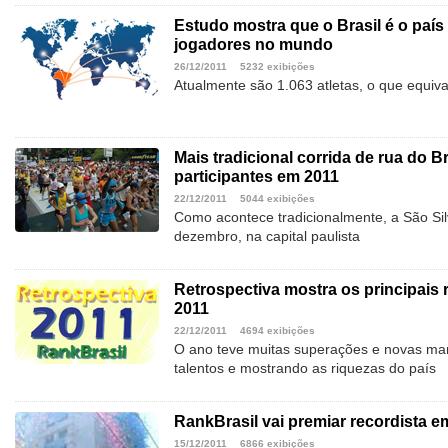
Estudo mostra que o Brasil é o país
jogadores no mundo
26/12/2011
5232 exibições
Atualmente são 1.063 atletas, o que equiva
Mais tradicional corrida de rua do Bra
participantes em 2011
22/12/2011
5044 exibições
Como acontece tradicionalmente, a São Sil
dezembro, na capital paulista
Retrospectiva mostra os principais
2011
22/12/2011
4694 exibições
O ano teve muitas superações e novas marc
talentos e mostrando as riquezas do país
RankBrasil vai premiar recordista e
15/12/2011
6866 exibições