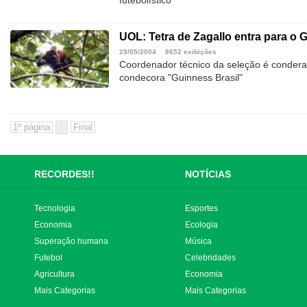
futebolístico
UOL: Tetra de Zagallo entra para o 
29/05/2004
8652 exibições
Coordenador técnico da seleção é conderad
condecora "Guinness Brasil"
1
RECORDES!!
NOTÍCIAS
Tecnologia
Esportes
Economia
Ecologia
Superação humana
Música
Futebol
Celebridades
Agricultura
Economia
Mais Categorias
Mais Categorias