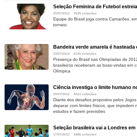
Seleção Feminina de Futebol estrei
25/07/2012
7635 exibições
Equipe do Brasil joga contra Camarões, em
torneio
Bandeira verde amarela é hasteada
23/07/2012
6126 exibições
Presença do Brasil nas Olimpíadas de 2012 
brasileiros receberam as boas-vindas em ce
Olímpica
Ciência investiga o limite humano n
20/07/2012
9412 exibições
Diante dos desafios propostos pelos Jogos
deparar com limites físicos, que impedem 
estudos e fazem previsões
Seleção brasileira vai a Londres em
17/07/2012
5486 exibições