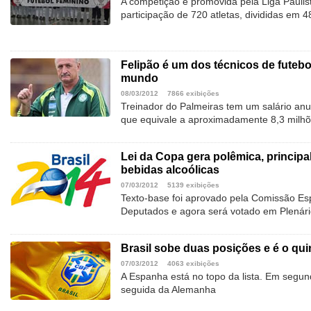
A competição é promovida pela Liga Paulis
participação de 720 atletas, divididas em 
Felipão é um dos técnicos de futeb
mundo
08/03/2012
7866 exibições
Treinador do Palmeiras tem um salário anu
que equivale a aproximadamente 8,3 milhõ
Lei da Copa gera polêmica, principal
bebidas alcoólicas
07/03/2012
5139 exibições
Texto-base foi aprovado pela Comissão Es
Deputados e agora será votado em Plenár
Brasil sobe duas posições e é o qui
07/03/2012
4063 exibições
A Espanha está no topo da lista. Em segu
seguida da Alemanha