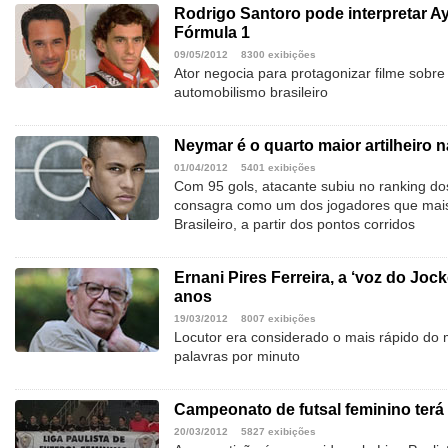
Rodrigo Santoro pode interpretar Ay
Fórmula 1
09/05/2012
8300 exibições
Ator negocia para protagonizar filme sobre 
automobilismo brasileiro
Neymar é o quarto maior artilheiro n
01/04/2012
5401 exibições
Com 95 gols, atacante subiu no ranking do
consagra como um dos jogadores que mai
Brasileiro, a partir dos pontos corridos
Ernani Pires Ferreira, a ‘voz do Joc
anos
19/03/2012
8007 exibições
Locutor era considerado o mais rápido do 
palavras por minuto
Campeonato de futsal feminino terá
20/03/2012
5827 exibições