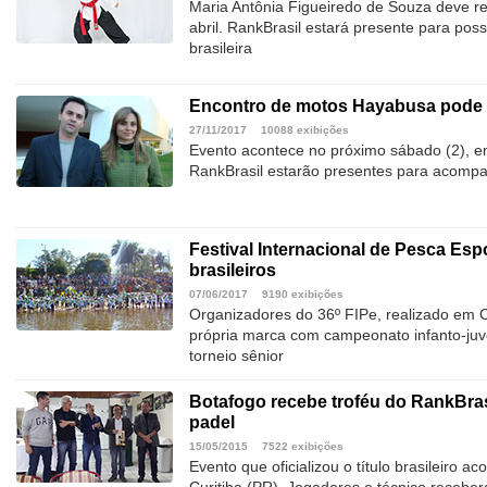
Maria Antônia Figueiredo de Souza deve re
abril. RankBrasil estará presente para poss
brasileira
Encontro de motos Hayabusa pode b
27/11/2017
10088 exibições
Evento acontece no próximo sábado (2), e
RankBrasil estarão presentes para acompa
Festival Internacional de Pesca Esp
brasileiros
07/06/2017
9190 exibições
Organizadores do 36º FIPe, realizado em 
própria marca com campeonato infanto-juve
torneio sênior
Botafogo recebe troféu do RankBras
padel
15/05/2015
7522 exibições
Evento que oficializou o título brasileiro 