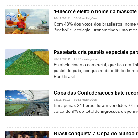
‘Fuleco’ é eleito o nome da mascote
26/11/2012
9648 exibições
Com 48% dos votos dos brasileiros, nome
‘futebol’ e ‘ecologia’, transmitindo uma m
Pastelaria cria pastéis especiais p
26/11/2012
9067 exibições
Estabelecimento comercial, que fica em Tol
pastel do país, conquistando o título de rec
RankBrasil
Copa das Confederações bate reco
23/11/2012
5591 exibições
Em apenas 24 horas, foram vendidos 74 mil
cerca de 9% do total de ingressos disponív
Brasil conquista a Copa do Mundo d