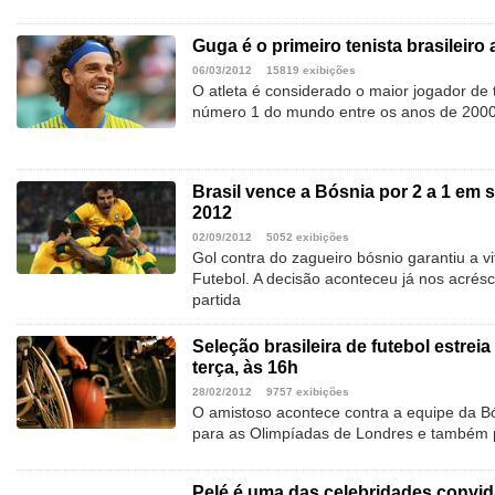
Guga é o primeiro tenista brasileiro 
06/03/2012
15819 exibições
O atleta é considerado o maior jogador de tê
número 1 do mundo entre os anos de 200
Brasil vence a Bósnia por 2 a 1 em 
2012
02/09/2012
5052 exibições
Gol contra do zagueiro bósnio garantiu a vi
Futebol. A decisão aconteceu já nos acré
partida
Seleção brasileira de futebol estrei
terça, às 16h
28/02/2012
9757 exibições
O amistoso acontece contra a equipe da Bó
para as Olimpíadas de Londres e também
Pelé é uma das celebridades convid