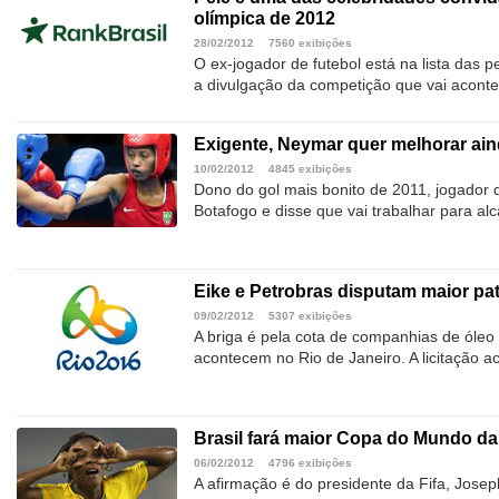
olímpica de 2012
28/02/2012
7560 exibições
O ex-jogador de futebol está na lista das 
a divulgação da competição que vai acont
Exigente, Neymar quer melhorar ai
10/02/2012
4845 exibições
Dono do gol mais bonito de 2011, jogador 
Botafogo e disse que vai trabalhar para al
Eike e Petrobras disputam maior pa
09/02/2012
5307 exibições
A briga é pela cota de companhias de óleo
acontecem no Rio de Janeiro. A licitação 
Brasil fará maior Copa do Mundo da 
06/02/2012
4796 exibições
A afirmação é do presidente da Fifa, Joseph