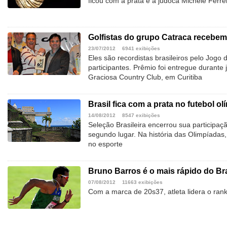
ficou com a prata e a judoca Michele Ferre
Golfistas do grupo Catraca recebem
23/07/2012
6941 exibições
Eles são recordistas brasileiros pelo Jogo
participantes. Prêmio foi entregue durante
Graciosa Country Club, em Curitiba
Brasil fica com a prata no futebol ol
14/08/2012
8547 exibições
Seleção Brasileira encerrou sua participa
segundo lugar. Na história das Olimpíadas
no esporte
Bruno Barros é o mais rápido do Br
07/08/2012
11663 exibições
Com a marca de 20s37, atleta lidera o ranki