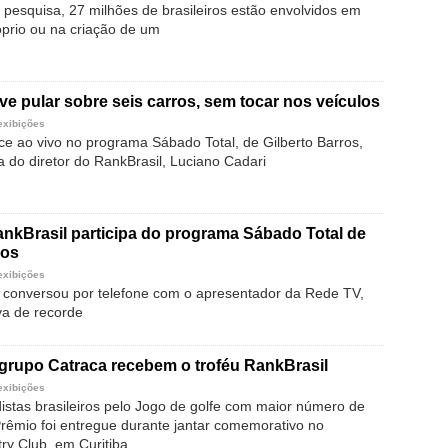
pesquisa, 27 milhões de brasileiros estão envolvidos em
prio ou na criação de um
e pular sobre seis carros, sem tocar nos veículos
exibições
ce ao vivo no programa Sábado Total, de Gilberto Barros,
 do diretor do RankBrasil, Luciano Cadari
ankBrasil participa do programa Sábado Total de
ros
exibições
 conversou por telefone com o apresentador da Rede TV,
va de recorde
 grupo Catraca recebem o troféu RankBrasil
exibições
distas brasileiros pelo Jogo de golfe com maior número de
 Prêmio foi entregue durante jantar comemorativo no
ry Club, em Curitiba