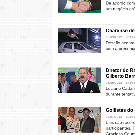
De acordo com 
um negócio pró
Cearense dev
05/09/2012
4812 
Desafio aconte
com a presença
Diretor do R
Gilberto Bar
05/09/2012
6450 
Luciano Cadari
durante tentati
Golfistas do
23/07/2012
6940 
Eles são recor
participantes.
Graciosa Count