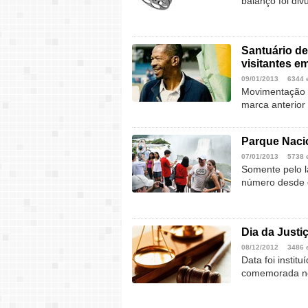
balanço foi di
Santuário de
visitantes e
09/01/2013
6344 
Movimentação d
marca anterior
Parque Nacio
07/01/2013
5738 
Somente pelo la
número desde q
Dia da Justi
08/12/2012
3486 
Data foi instit
comemorada no