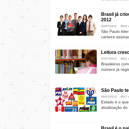
Brasil já cr
2012
24/07/2012
4662 
São Paulo lide
carteira assina
Leitura cres
17/07/2012
4901 
Brasileiros co
número já reg
São Paulo te
09/07/2012
5917 
Estado é o que
atualização do
Brasil é o p