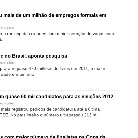
iou mais de um milhão de empregos formais em
exibições
ra o ranking das cidades com maior geração de vagas com
da
ce no Brasil, aponta pesquisa
exibições
mpraram quase 470 milhões de livros em 2011, o maior
istrado em um ano
m quase 60 mil candidatos para as eleições 2012
exibições
 mais registrou pedidos de candidatura até a última
 TSE. No país inteiro o número ultrapassou 213 mil
aís com maior número de finalistas na Copa da