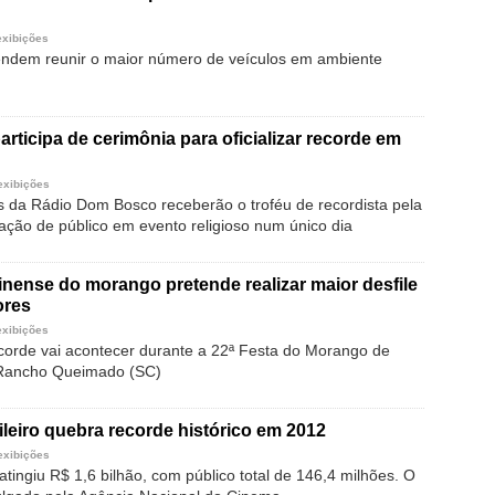
exibições
endem reunir o maior número de veículos em ambiente
articipa de cerimônia para oficializar recorde em
exibições
 da Rádio Dom Bosco receberão o troféu de recordista pela
ação de público em evento religioso num único dia
rinense do morango pretende realizar maior desfile
ores
exibições
ecorde vai acontecer durante a 22ª Festa do Morango de
Rancho Queimado (SC)
leiro quebra recorde histórico em 2012
exibições
tingiu R$ 1,6 bilhão, com público total de 146,4 milhões. O