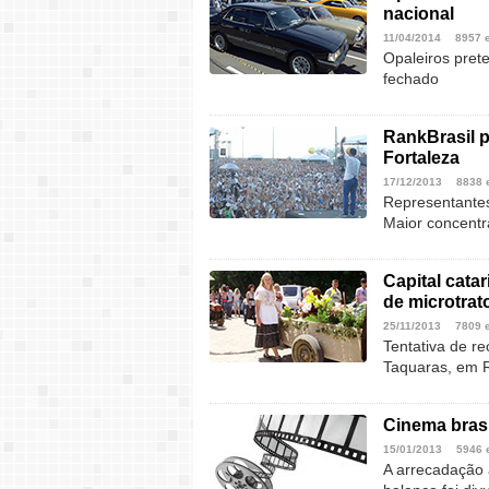
nacional
11/04/2014
8957 
Opaleiros pret
fechado
RankBrasil p
Fortaleza
17/12/2013
8838 
Representantes
Maior concentr
Capital cata
de microtrat
25/11/2013
7809 
Tentativa de r
Taquaras, em 
Cinema brasi
15/01/2013
5946 
A arrecadação a