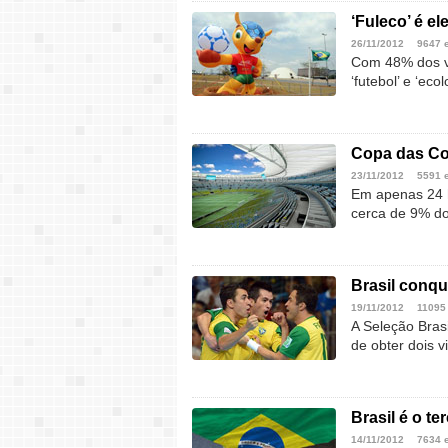
‘Fuleco’ é e
26/11/2012
9647 
Com 48% dos vo
‘futebol’ e ‘e
Copa das Co
23/11/2012
5591 
Em apenas 24 h
cerca de 9% do 
Brasil conqu
19/11/2012
11095
A Seleção Brasi
de obter dois 
Brasil é o t
14/11/2012
7634 