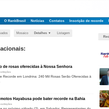
O RankBrasil
Notícias
Contatos
Inscrição de recorde
sados
Mosaico
Detalhes
Listagem
Rec
nacionais:
o de rosas oferecidas à Nossa Senhora
exibições
e Recorde em Londrina: 240 Mil Rosas Serão Oferecidas à
a
 motos Hayabusa pode bater recorde na Bahia
 exibições
e no próximo sábado (2), em Salvador. Representantes do