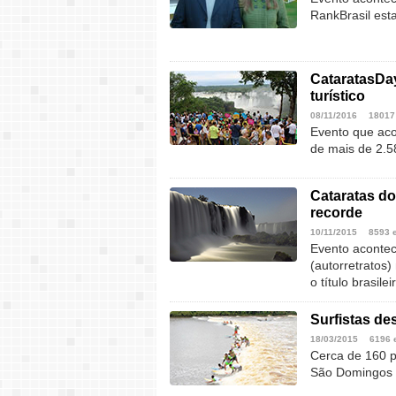
RankBrasil est
CataratasDay
turístico
08/11/2016
18017
Evento que aco
de mais de 2.5
Cataratas do
recorde
10/11/2015
8593 
Evento acontece
(autorretratos)
o título brasilei
Surfistas de
18/03/2015
6196 
Cerca de 160 p
São Domingos 