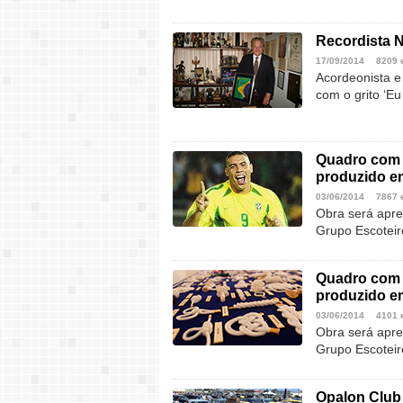
Recordista N
17/09/2014
8209 
Acordeonista e
com o grito ‘E
Quadro com 
produzido e
03/06/2014
7867 
Obra será apr
Grupo Escoteir
Quadro com 
produzido e
03/06/2014
4101 
Obra será apr
Grupo Escoteir
Opalon Club 