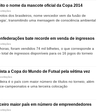
leito o nome da mascote oficial da Copa 2014
exibições
tos dos brasileiros, nome vencedor vem da fusão de
cologia’, transmitindo uma mensagem de consciência ambiental
nfederações bate recorde em venda de ingressos
exibições
oras, foram vendidos 74 mil bilhetes, o que corresponde a
total de ingressos disponíveis para os 16 jogos do torneio
ista a Copa do Mundo de Futsal pela sétima vez
 exibições
leira é o país com maior número de títulos no torneio, além
vice-campeonatos e uma terceira colocação
erceiro maior país em número de empreendedores
exibições