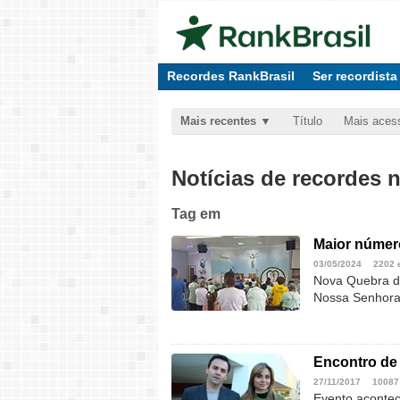
Recordes RankBrasil
Ser recordista
Mais recentes
Título
Mais aces
Notícias de recordes 
Tag
em
Maior númer
03/05/2024
2202 
Nova Quebra d
Nossa Senhor
Encontro de
27/11/2017
10087
Evento acontec