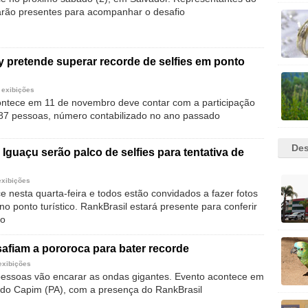
arão presentes para acompanhar o desafio
 pretende superar recorde de selfies em ponto
 exibições
ntece em 11 de novembro deve contar com a participação
87 pessoas, número contabilizado no ano passado
Des
 Iguaçu serão palco de selfies para tentativa de
exibições
 nesta quarta-feira e todos estão convidados a fazer fotos
 no ponto turístico. RankBrasil estará presente para conferir
ro
safiam a pororoca para bater recorde
exibições
essoas vão encarar as ondas gigantes. Evento acontece em
do Capim (PA), com a presença do RankBrasil