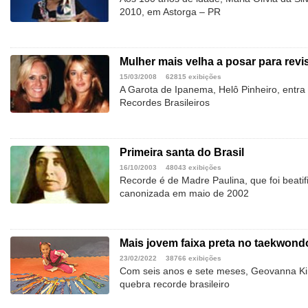
2010, em Astorga – PR
Mulher mais velha a posar para revi
15/03/2008
62815 exibições
A Garota de Ipanema, Helô Pinheiro, entra 
Recordes Brasileiros
Primeira santa do Brasil
16/10/2003
48043 exibições
Recorde é de Madre Paulina, que foi beati
canonizada em maio de 2002
Mais jovem faixa preta no taekwond
23/02/2022
38766 exibições
Com seis anos e sete meses, Geovanna Ki
quebra recorde brasileiro