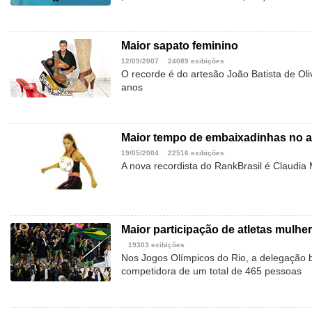
Maior sapato feminino
12/09/2007
24089 exibições
O recorde é do artesão João Batista de Oli
anos
Maior tempo de embaixadinhas no a
19/05/2004
22516 exibições
A nova recordista do RankBrasil é Claudia 
Maior participação de atletas mulh
19303 exibições
Nos Jogos Olímpicos do Rio, a delegação b
competidora de um total de 465 pessoas