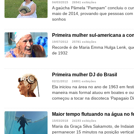
04/03/2015
26941 exibições
A gaúcha Pâmela “Pampam” concluiu o curs
maio de 2014, provando que pessoas com a
sonhos
Primeira mulher sul-americana a co
19/07/2012
25781 exibições
Recorde é de Maria Emma Hulga Lenk, que
de 1932
Primeira mulher DJ do Brasil
02/11/2012
24801 exibições
Ela iniciou na área no ano de 1963 em fest
maneira mais formal atuou em boates e outr
começou a tocar na discoteca ‘Papagaio Di
Maior tempo flutuando na água no f
15/03/2018
24193 exibições
Maria da Graça Silva Sakamoto, de Indaiat
permanecer 15 minutos na posição vertical