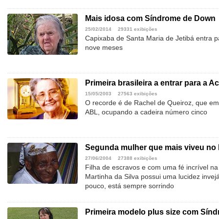
Mais idosa com Síndrome de Down
25/02/2014
29331 exibições
Capixaba de Santa Maria de Jetibá entra p
nove meses
Primeira brasileira a entrar para a A
15/05/2003
27563 exibições
O recorde é de Rachel de Queiroz, que em
ABL, ocupando a cadeira número cinco
Segunda mulher que mais viveu no 
27/06/2004
27388 exibições
Filha de escravos e com uma fé incrível na 
Martinha da Silva possui uma lucidez invej
pouco, está sempre sorrindo
Primeira modelo plus size com Sín