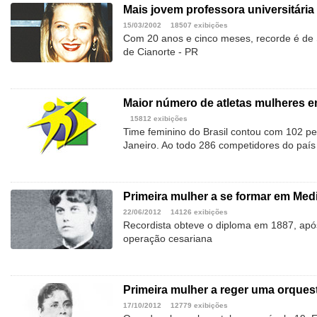
Mais jovem professora universitária
15/03/2002
18507 exibições
Com 20 anos e cinco meses, recorde é de
de Cianorte - PR
Maior número de atletas mulheres 
15812 exibições
Time feminino do Brasil contou com 102 p
Janeiro. Ao todo 286 competidores do país
Primeira mulher a se formar em Med
22/06/2012
14126 exibições
Recordista obteve o diploma em 1887, apó
operação cesariana
Primeira mulher a reger uma orquest
17/10/2012
12779 exibições