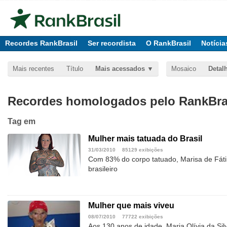
Recordes RankBrasil
Ser recordista
O RankBrasil
Notícia
Mais recentes
Título
Mais acessados
Mosaico
Detal
Recordes homologados pelo RankBras
Tag
em
Mulher mais tatuada do Brasil
31/03/2010
85129 exibições
Com 83% do corpo tatuado, Marisa de Fát
brasileiro
Mulher que mais viveu
08/07/2010
77722 exibições
Aos 130 anos de idade, Maria Olívia da Silv