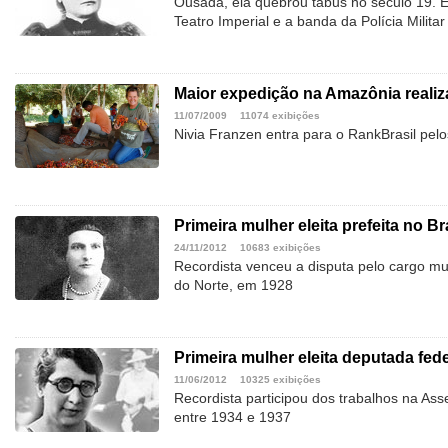
Ousada, ela quebrou tabus no século 19. E
Teatro Imperial e a banda da Polícia Militar
Maior expedição na Amazônia reali
11/07/2009
11074 exibições
Nivia Franzen entra para o RankBrasil pel
Primeira mulher eleita prefeita no Br
24/11/2012
10683 exibições
Recordista venceu a disputa pelo cargo mu
do Norte, em 1928
Primeira mulher eleita deputada fede
11/06/2012
10325 exibições
Recordista participou dos trabalhos na Ass
entre 1934 e 1937