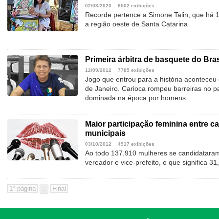
02/03/2020
8502 exibições
Recorde pertence a Simone Talin, que há 1
a região oeste de Santa Catarina
Primeira árbitra de basquete do Bras
12/09/2012
7785 exibições
Jogo que entrou para a história aconteceu
de Janeiro. Carioca rompeu barreiras no p
dominada na época por homens
Maior participação feminina entre c
municipais
03/10/2012
4917 exibições
Ao todo 137.910 mulheres se candidataram
vereador e vice-prefeito, o que significa 3
1