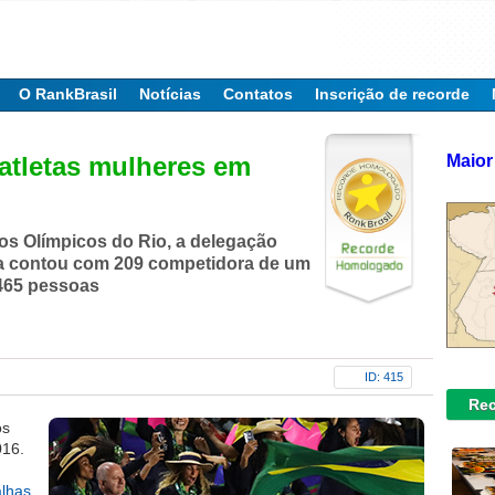
O RankBrasil
Notícias
Contatos
Inscrição de recorde
Maior
 atletas mulheres em
s Olímpicos do Rio, a delegação
ra contou com 209 competidora de um
 465 pessoas
ID: 415
Rec
os
016.
lhas