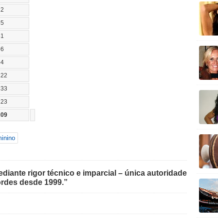
22
35
51
66
94
122
133
123
209
inino
iante rigor técnico e imparcial – única autoridade
rdes desde 1999.”