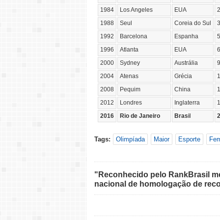
1984
Los Angeles
EUA
1988
Seul
Coreia do Sul
1992
Barcelona
Espanha
1996
Atlanta
EUA
2000
Sydney
Austrália
2004
Atenas
Grécia
2008
Pequim
China
2012
Londres
Inglaterra
2016
Rio de Janeiro
Brasi
l
Tags:
Olimpíada
Maior
Esporte
Fem
"Reconhecido pelo RankBrasil med
nacional de homologação de reco