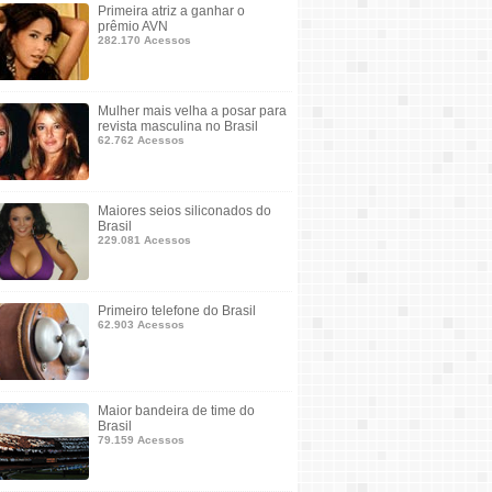
Primeira atriz a ganhar o
prêmio AVN
282.170 Acessos
Mulher mais velha a posar para
revista masculina no Brasil
62.762 Acessos
Maiores seios siliconados do
Brasil
229.081 Acessos
Primeiro telefone do Brasil
62.903 Acessos
Maior bandeira de time do
Brasil
79.159 Acessos