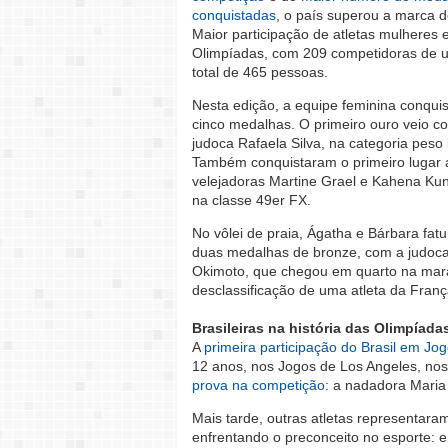
conquistadas
, o país superou a marca 
Maior participação de atletas mulheres
Olimpíadas, com 209 competidoras de 
total de 465 pessoas.
Nesta edição, a equipe feminina conqui
cinco medalhas. O primeiro ouro veio c
judoca Rafaela Silva, na categoria peso 
Também conquistaram o primeiro lugar 
velejadoras Martine Grael e Kahena Ku
na classe 49er FX.
No vôlei de praia, Ágatha e Bárbara fat
duas medalhas de bronze, com a judoca
Okimoto, que chegou em quarto na marat
desclassificação de uma atleta da Franç
Brasileiras na história das Olimpíada
A
primeira participação do Brasil em Jo
12 anos, nos Jogos de Los Angeles, nos
prova na competição
: a nadadora Maria
Mais tarde, outras atletas representara
enfrentando o preconceito no esporte: 