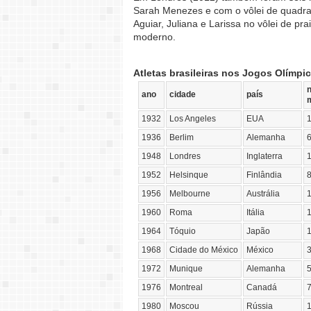
Sarah Menezes e com o vôlei de quadra
Aguiar, Juliana e Larissa no vôlei de p
moderno.
Atletas brasileiras nos Jogos Olímpi
ano
cidade
país
1932
Los Angeles
EUA
1936
Berlim
Alemanha
1948
Londres
Inglaterra
1952
Helsinque
Finlândia
1956
Melbourne
Austrália
1960
Roma
Itália
1964
Tóquio
Japão
1968
Cidade do México
México
1972
Munique
Alemanha
1976
Montreal
Canadá
1980
Moscou
Rússia