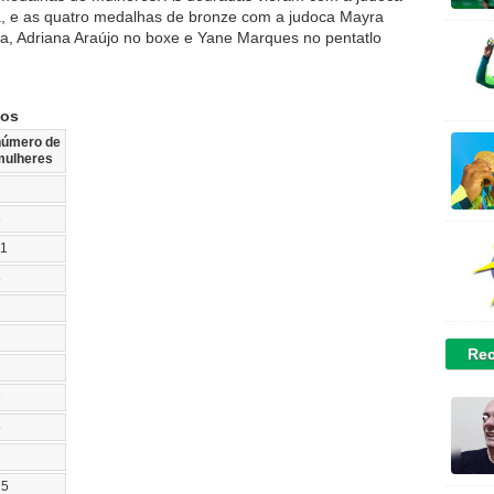
, e as quatro medalhas de bronze com a judoca Mayra
raia, Adriana Araújo no boxe e Yane Marques no pentatlo
cos
número de
mulheres
1
6
11
8
1
1
Rec
1
3
5
7
15