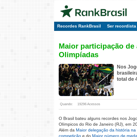
Recordes RankBrasil
Ser recordista
Maior participação de
Olimpíadas
Nos Jogo
brasilei
total de
Quando:
19296 Acessos
O Brasil bateu alguns recordes nos Jog
Olímpicos do Rio de Janeiro (RJ), em 2
Além da
Maior delegação da história na
competição
e do
Maior número de meda