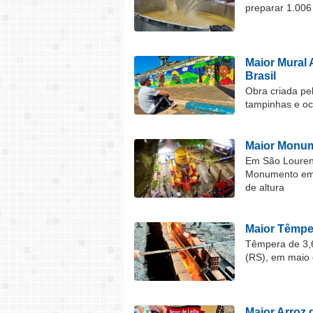
preparar 1.006
Maior Mural 
Brasil
Obra criada pel
tampinhas e o
Maior Monum
Em São Lourenç
Monumento em F
de altura
Maior Têmper
Têmpera de 3,6
(RS), em maio 
Maior Arroz d