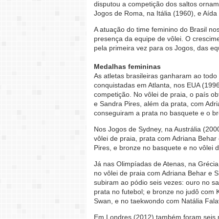
disputou a competição dos saltos ornam
Jogos de Roma, na Itália (1960), e Aíd
A atuação do time feminino do Brasil n
presença da equipe de vôlei. O crescime
pela primeira vez para os Jogos, das e
Medalhas femininas
As atletas brasileiras ganharam ao todo
conquistadas em Atlanta, nos EUA (1996
competição. No vôlei de praia, o país o
e Sandra Pires, além da prata, com Adr
conseguiram a prata no basquete e o br
Nos Jogos de Sydney, na Austrália (2000
vôlei de praia, prata com Adriana Beha
Pires, e bronze no basquete e no vôlei 
Já nas Olimpíadas de Atenas, na Grécia
no vôlei de praia com Adriana Behar e S
subiram ao pódio seis vezes: ouro no s
prata no futebol; e bronze no judô com 
Swan, e no taekwondo com Natália Fala
Em Londres (2012) também foram seis 