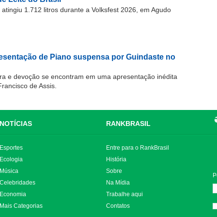
atingiu 1.712 litros durante a Volksfest 2026, em Agudo
resentação de Piano suspensa por Guindaste no
ra e devoção se encontram em uma apresentação inédita
Francisco de Assis.
NOTÍCIAS
RANKBRASIL
Esportes
Entre para o RankBrasil
Ecologia
História
Música
Sobre
P
Celebridades
Na Mídia
Economia
Trabalhe aqui
Mais Categorias
Contatos