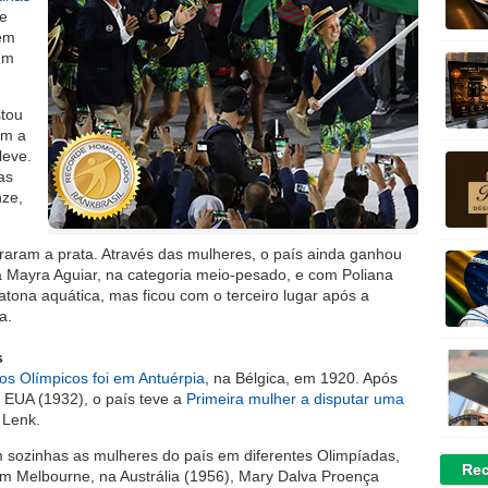
de
 em
um
stou
om a
leve.
as
nze,
uraram a prata. Através das mulheres, o país ainda ganhou
 Mayra Aguiar, na categoria meio-pesado, e com Poliana
ona aquática, mas ficou com o terceiro lugar após a
a.
s
gos Olímpicos foi em Antuérpia
, na Bélgica, em 1920. Após
 EUA (1932), o país teve a
Primeira mulher a disputar uma
 Lenk.
m sozinhas as mulheres do país em diferentes Olimpíadas,
Rec
em Melbourne, na Austrália (1956), Mary Dalva Proença