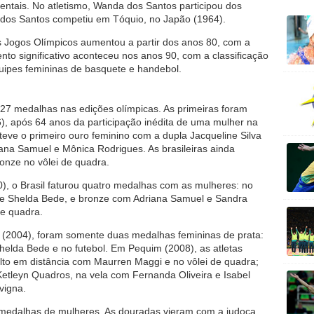
entais. No atletismo, Wanda dos Santos participou dos
a dos Santos competiu em Tóquio, no Japão (1964).
os Jogos Olímpicos aumentou a partir dos anos 80, com a
nto significativo aconteceu nos anos 90, com a classificação
quipes femininas de basquete e handebol.
 27 medalhas nas edições olímpicas. As primeiras foram
), após 64 anos da participação inédita de uma mulher na
bteve o primeiro ouro feminino com a dupla Jacqueline Silva
iana Samuel e Mônica Rodrigues. As brasileiras ainda
onze no vôlei de quadra.
), o Brasil faturou quatro medalhas com as mulheres: no
r e Shelda Bede, e bronze com Adriana Samuel e Sandra
de quadra.
 (2004), foram somente duas medalhas femininas de prata:
helda Bede e no futebol. Em Pequim (2008), as atletas
alto em distância com Maurren Maggi e no vôlei de quadra;
Ketleyn Quadros, na vela com Fernanda Oliveira e Isabel
vigna.
medalhas de mulheres. As douradas vieram com a judoca