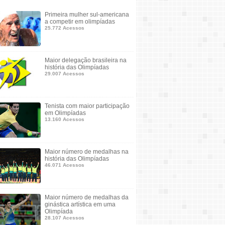
Primeira mulher sul-americana
a competir em olimpíadas
25.772 Acessos
Maior delegação brasileira na
história das Olimpíadas
29.007 Acessos
Tenista com maior participação
em Olimpíadas
13.160 Acessos
Maior número de medalhas na
história das Olimpíadas
46.071 Acessos
Maior número de medalhas da
ginástica artística em uma
Olimpíada
28.107 Acessos