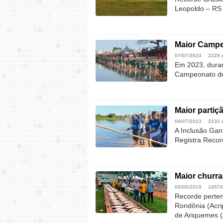
Leopoldo – RS
Maior Campe
07/07/2023
2228 
Em 2023, duran
Campeonato de 
Maior partiç
04/07/2023
2232 
A Inclusão Gan
Registra Recor
Maior churra
05/05/2019
14574
Recorde perten
Rondônia (Acri
de Ariquemes (