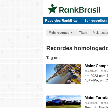
Recordes RankBrasil
Ser recordista
Mais recentes
Título
Mais aces
Recordes homologados
Tag
em
Maior Campeo
06/07/2023
3208 
em 2023 com 76
40ª FIPe, em C
Maior Tarrafa
27/05/2025
12298
Recorde Brasil