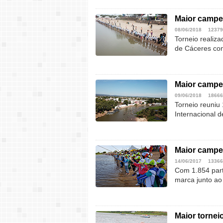
Maior campe
08/06/2018
12379
Torneio realiza
de Cáceres con
Maior campe
09/06/2018
18666
Torneio reuniu 
Internacional 
Maior campeo
14/06/2017
13366
Com 1.854 part
marca junto ao
Maior tornei