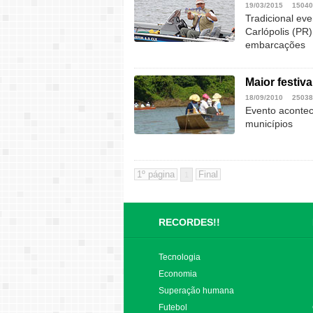
19/03/2015
15040
Tradicional ev
Carlópolis (PR
embarcações
Maior festiv
18/09/2010
25038
Evento acontec
municípios
1
RECORDES!!
Tecnologia
Economia
Superação humana
Futebol