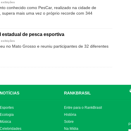
 exibições
ento conhecido como PesCar, realizado na cidade de
), supera mais uma vez o próprio recorde com 344
al estadual de pesca esportiva
 exibições
eu no Mato Grosso e reuniu participantes de 32 diferentes
NOTÍCIAS
RANKBRASIL
Esportes
Entre para o RankBrasil
Ecologia
História
Música
Sobre
P
Celebridades
Na Mídia