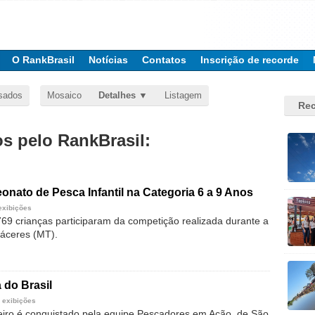
O RankBrasil
Notícias
Contatos
Inscrição de recorde
sados
Mosaico
Detalhes
Listagem
Rec
 pelo RankBrasil:
nato de Pesca Infantil na Categoria 6 a 9 Anos
exibições
9 crianças participaram da competição realizada durante a
áceres (MT).
 do Brasil
 exibições
eiro é conquistado pela equipe Pescadores em Ação, de São