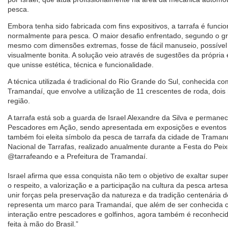
pesca.
Embora tenha sido fabricada com fins expositivos, a tarrafa é funci
normalmente para pesca. O maior desafio enfrentado, segundo o grup
mesmo com dimensões extremas, fosse de fácil manuseio, possível
visualmente bonita. A solução veio através de sugestões da própri
que unisse estética, técnica e funcionalidade.
A técnica utilizada é tradicional do Rio Grande do Sul, conhecida co
Tramandaí, que envolve a utilização de 11 crescentes de roda, dois 
região.
A tarrafa está sob a guarda de Israel Alexandre da Silva e permane
Pescadores em Ação, sendo apresentada em exposições e eventos r
também foi eleita símbolo da pesca de tarrafa da cidade de Traman
Nacional de Tarrafas, realizado anualmente durante a Festa do Pei
@tarrafeando e a Prefeitura de Tramandaí.
Israel afirma que essa conquista não tem o objetivo de exaltar supe
o respeito, a valorização e a participação na cultura da pesca arte
unir forças pela preservação da natureza e da tradição centenária 
representa um marco para Tramandaí, que além de ser conhecida co
interação entre pescadores e golfinhos, agora também é reconhecid
feita à mão do Brasil.”