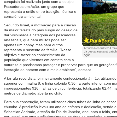
conquista foi realizada junto com a equipe
Pescadores em Ação, um grupo que
representa a união entre tradição, técnica e
consciência ambiental.
Segundo Israel, a motivação para a criação
da maior tarrafa do país surgiu do desejo de
dar visibilidade à categoria dos pescadores
artesanais, que para muitos pode ser
apenas um hobby, mas para outros
Arquivo Recordista: A maio
representa o sustento da família. “Nosso
da pesca artesanal gaúch
objetivo é trazer ao conhecimento da
Ação.
população que vivemos em contato com a
natureza e precisamos proteger e preservar para que as gerações f
interação do homem com o meio ambiente”, destaca.
A tarrafa recordista foi inteiramente confeccionada à mão, utilizando
superior com malha 8, e linha colorida 0,30 na parte inferior com ma
impressionantes 916 malhas de circunferência, totalizando 82,44 m
metros de diâmetro aberta no chão.
Para sua construção, foram utilizados cinco tubos de linha de pesca 
chumbo. A produção levou um ano de esforço e dedicação, sendo o
Sebastian Andrade, artesão do Rio de Janeiro, enquanto o feitio, en
por Israel, que atua profissionalmente na área da mecânica automo