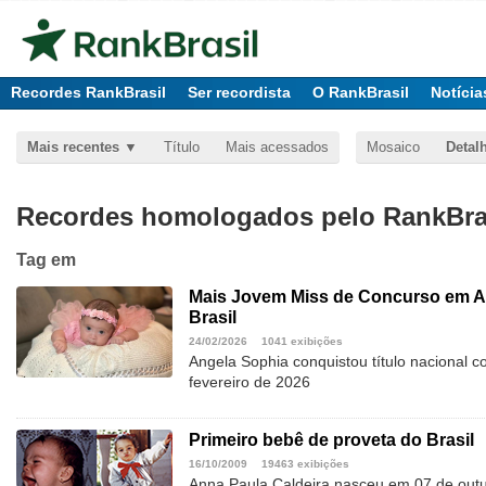
Recordes RankBrasil
Ser recordista
O RankBrasil
Notícia
Mais recentes
Título
Mais acessados
Mosaico
Detal
Recordes homologados pelo RankBras
Tag
em
Mais Jovem Miss de Concurso em A
Brasil
24/02/2026
1041 exibições
Angela Sophia conquistou título nacional 
fevereiro de 2026
Primeiro bebê de proveta do Brasil
16/10/2009
19463 exibições
Anna Paula Caldeira nasceu em 07 de out