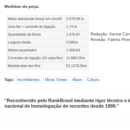
Medidas da peça:
Maior artesanato linear em crochê
2.578,09 m
Uma flor + corrente de ligação
1,74 m
Redação: Karine Car
Quantidade de flores
1.476,97
Revisão: Fátima Pire
Largura media
0,585m
Metros quadrados
1.508,83
Correntes de ligação (10 cada flor)
12.890,55m
Medida total dos fios
52.1370,56m
Tags:
Inconfidentes
Minas Gerais
Maior
Cultura
"Reconhecido pelo RankBrasil mediante rigor técnico e i
nacional de homologação de recordes desde 1999.”