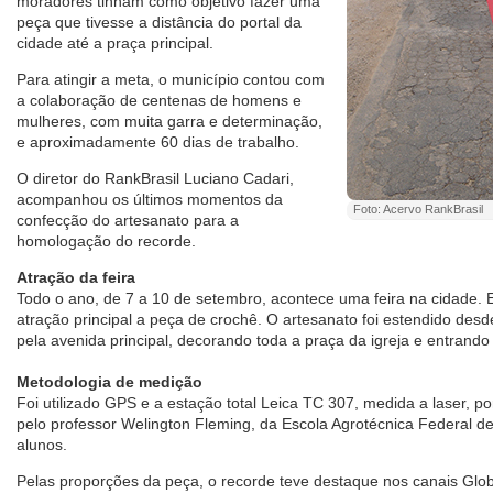
moradores tinham como objetivo fazer uma
peça que tivesse a distância do portal da
cidade até a praça principal.
Para atingir a meta, o município contou com
a colaboração de centenas de homens e
mulheres, com muita garra e determinação,
e aproximadamente 60 dias de trabalho.
O diretor do RankBrasil Luciano Cadari,
acompanhou os últimos momentos da
Foto: Acervo RankBrasil
confecção do artesanato para a
homologação do recorde.
Atração da feira
Todo o ano, de 7 a 10 de setembro, acontece uma feira na cidade. 
atração principal a peça de crochê. O artesanato foi estendido des
pela avenida principal, decorando toda a praça da igreja e entrando
Metodologia de medição
Foi utilizado GPS e a estação total Leica TC 307, medida a laser, 
pelo professor Welington Fleming, da Escola Agrotécnica Federal de
alunos.
Pelas proporções da peça, o recorde teve destaque nos canais Glob