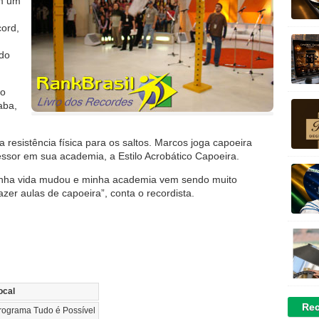
om um
ord,
 do
mo
aba,
a resistência física para os saltos. Marcos joga capoeira
essor em sua academia, a Estilo Acrobático Capoeira.
minha vida mudou e minha academia vem sendo muito
zer aulas de capoeira”, conta o recordista.
ocal
Rec
rograma Tudo é Possível