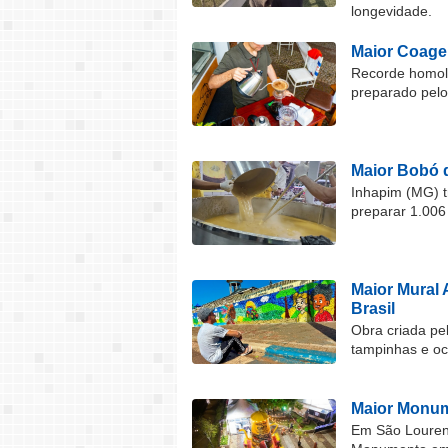
longevidade.
Maior Coage
Recorde homolo
preparado pel
Maior Bobó 
Inhapim (MG) t
preparar 1.006
Maior Mural 
Brasil
Obra criada pel
tampinhas e o
Maior Monum
Em São Lourenç