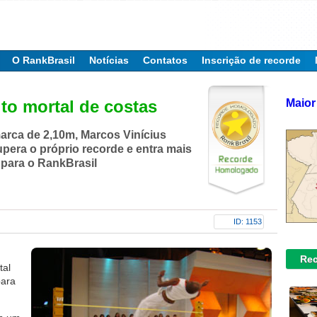
O RankBrasil
Notícias
Contatos
Inscrição de recorde
Maior
to mortal de costas
rca de 2,10m, Marcos Vinícius
upera o próprio recorde e entra mais
para o RankBrasil
ID: 1153
Rec
tal
para