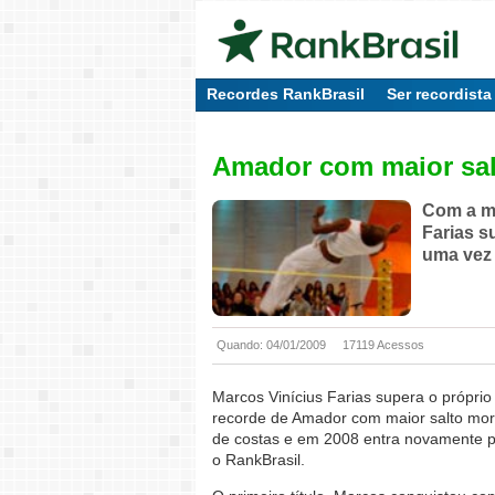
Recordes RankBrasil
Ser recordista
Amador com maior sal
Com a ma
Farias s
uma vez 
Quando: 04/01/2009
17119 Acessos
Marcos Vinícius Farias supera o próprio
recorde de Amador com maior salto mor
de costas e em 2008 entra novamente 
o RankBrasil.