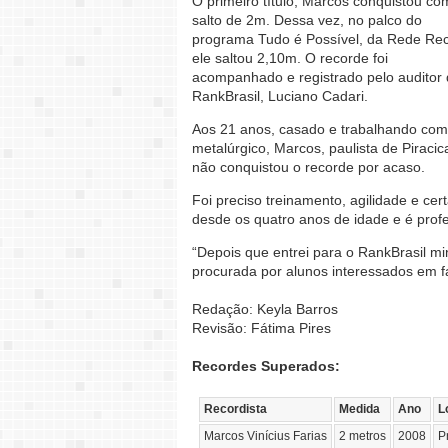
O primeiro título, Marcos conquistou c
salto de 2m. Dessa vez, no palco do
programa Tudo é Possível, da Rede Rec
ele saltou 2,10m. O recorde foi
acompanhado e registrado pelo auditor
RankBrasil, Luciano Cadari.
Aos 21 anos, casado e trabalhando co
metalúrgico, Marcos, paulista de Piracic
não conquistou o recorde por acaso.
Foi preciso treinamento, agilidade e cert
desde os quatro anos de idade e é prof
“Depois que entrei para o RankBrasil 
procurada por alunos interessados em fa
Redação: Keyla Barros
Revisão: Fátima Pires
Recordes Superados:
Recordista
Medida
Ano
L
Marcos Vinícius Farias
2 metros
2008
P