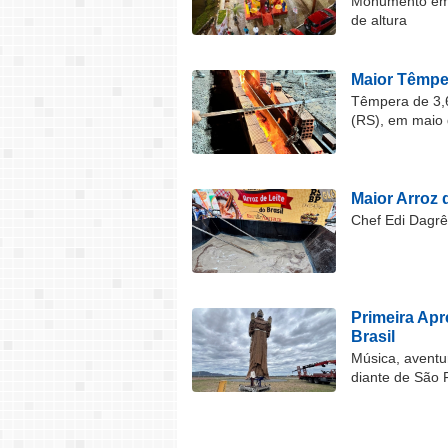
Monumento em F
de altura
Maior Têmper
Têmpera de 3,6
(RS), em maio 
Maior Arroz d
Chef Edi Dagrê 
Primeira Ap
Brasil
Música, aventu
diante de São 