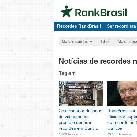
Recordes RankBrasil
Ser recordista
Mais recentes
Título
Mais aces
Notícias de recordes 
Tag
em
Colecionador de jogos
RankBrasil vai
de videogames
oficializar sup
promete quebrar
de recorde no
recordes em Curiti...
Curitiba
4.609 Acessos
19.306 Acessos