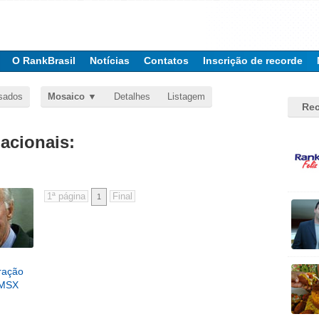
O RankBrasil
Notícias
Contatos
Inscrição de recorde
sados
Mosaico
Detalhes
Listagem
Rec
nacionais:
1
eração
 MSX