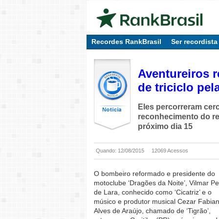
Recordes RankBrasil
Ser recordista
Aventureiros 
de triciclo pe
Eles percorreram cer
reconhecimento do re
próximo dia 15
Quando: 12/08/2015
12069 Acessos
O bombeiro reformado e presidente do
motoclube ‘Dragões da Noite’, Vilmar Pe
de Lara, conhecido como ‘Cicatriz’ e o
músico e produtor musical Cezar Fabia
Alves de Araújo, chamado de ‘Tigrão’,