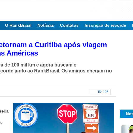
O RankBrasil
Notícias
Contatos
Inscrição de recorde
retornam a Curitiba após viagem
las Américas
ca de 100 mil km e agora buscam o
corde junto ao RankBrasil. Os amigos chegam no
ID: 128
reira
Not
no