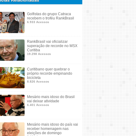
ícias Relacionadas
Golfistas do grupo Catraca
recebem o troféu RankBrasil
6.933 Acessos
RankBrasil vai oficializar
superação de recorde no MSX
Curitiba
19.298 Acessos
Curitibano quer quebrar o
próprio recorde empinando
bicicleta
8.826 Acessos
Mesário mais idoso do Brasil
vai deixar atividade
6.401 Acessos
Mesário mais idoso do país vai
receber homenagem nas
eleições de domingo