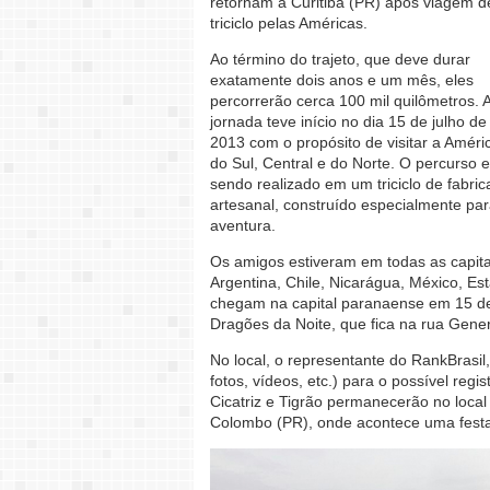
retornam a Curitiba (PR) após viagem d
triciclo pelas Américas.
Ao término do trajeto, que deve durar
exatamente dois anos e um mês, eles
percorrerão cerca 100 mil quilômetros. 
jornada teve início no dia 15 de julho de
2013 com o propósito de visitar a Améri
do Sul, Central e do Norte. O percurso e
sendo realizado em um triciclo de fabri
artesanal, construído especialmente par
aventura.
Os amigos estiveram em todas as capitai
Argentina, Chile, Nicarágua, México, Es
chegam na capital paranaense em 15 de 
Dragões da Noite, que fica na rua Gener
No local, o representante do RankBrasil
fotos, vídeos, etc.) para o possível regi
Cicatriz e Tigrão permanecerão no local
Colombo (PR), onde acontece uma fest