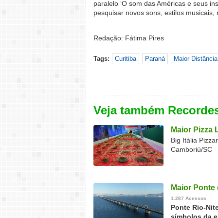
paralelo ‘O som das Américas e seus ins
pesquisar novos sons, estilos musicais, 
Redação: Fátima Pires
Tags:
Curitiba
Paraná
Maior Distância
Veja também Recorde
Maior Pizza 
Big Itália Piz
Camboriú/SC
Maior Ponte 
1.287 Acessos
Ponte Rio-Nit
símbolos da e