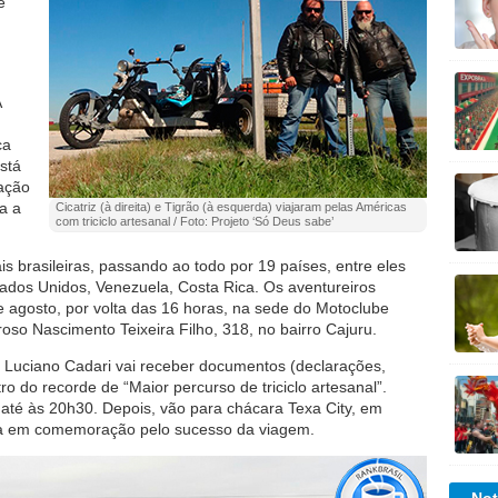
e
A
ca
stá
cação
a a
Cicatriz (à direita) e Tigrão (à esquerda) viajaram pelas Américas
com triciclo artesanal / Foto: Projeto ‘Só Deus sabe’
s brasileiras, passando ao todo por 19 países, entre eles
tados Unidos, Venezuela, Costa Rica. Os aventureiros
agosto, por volta das 16 horas, na sede do Motoclube
oso Nascimento Teixeira Filho, 318, no bairro Cajuru.
, Luciano Cadari vai receber documentos (declarações,
stro do recorde de “Maior percurso de triciclo artesanal”.
 até às 20h30. Depois, vão para chácara Texa City, em
a em comemoração pelo sucesso da viagem.