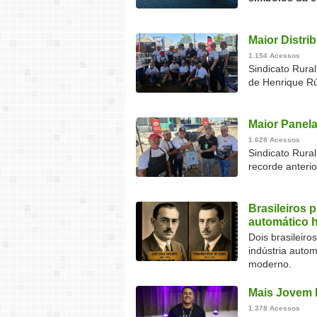
Maior Distri
1.154 Acessos
Sindicato Rural
de Henrique Rú
Maior Panela
1.628 Acessos
Sindicato Rura
recorde anteri
Brasileiros 
automático 
Dois brasileir
indústria auto
moderno.
Mais Jovem 
1.378 Acessos