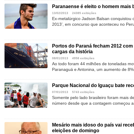
Paranaense é eleito o homem mais
13/02/2013
24385 exibições
Ex-metalúrgico Jadson Balsan conquistou o 
2013’, em concurso que aconteceu no Per
Portos do Paraná fecham 2012 com
cargas da história
08/01/2013
4958 exibições
Ao todo foram 44 milhões de toneladas mo
Paranaguá e Antonina, um aumento de 8%
Parque Nacional do Iguaçu bate rec
07/01/2013
5743 exibições
Somente pelo lado brasileiro foram mais de
número desde que a contagem começou a s
Mesário mais idoso do país vai re
eleições de domingo