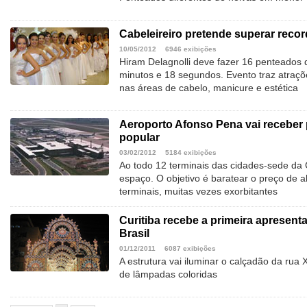
Cabeleireiro pretende superar recor
10/05/2012
6946 exibições
Hiram Delagnolli deve fazer 16 penteados
minutos e 18 segundos. Evento traz atraçõe
nas áreas de cabelo, manicure e estética
Aeroporto Afonso Pena vai receber 
popular
03/02/2012
5184 exibições
Ao todo 12 terminais das cidades-sede d
espaço. O objetivo é baratear o preço de 
terminais, muitas vezes exorbitantes
Curitiba recebe a primeira apresent
Brasil
01/12/2011
6087 exibições
A estrutura vai iluminar o calçadão da ru
de lâmpadas coloridas