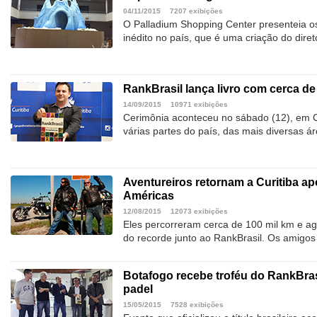
04/11/2015
7207 exibições
O Palladium Shopping Center presenteia o
inédito no país, que é uma criação do dire
RankBrasil lança livro com cerca de 
14/09/2015
10971 exibições
Cerimônia aconteceu no sábado (12), em Cu
várias partes do país, das mais diversas á
Aventureiros retornam a Curitiba ap
Américas
12/08/2015
12073 exibições
Eles percorreram cerca de 100 mil km e 
do recorde junto ao RankBrasil. Os amigo
Botafogo recebe troféu do RankBras
padel
15/05/2015
7528 exibições