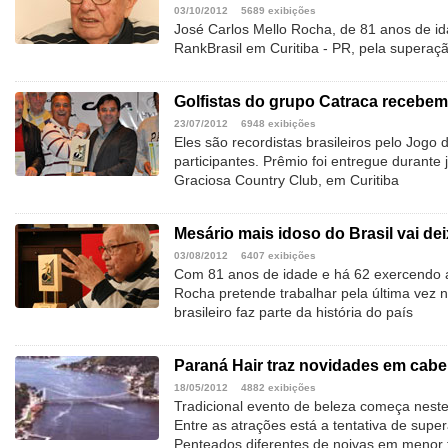
03/10/2012
5689 exibições
José Carlos Mello Rocha, de 81 anos de id
RankBrasil em Curitiba - PR, pela superaçã
Golfistas do grupo Catraca recebem
23/07/2012
6948 exibições
Eles são recordistas brasileiros pelo Jogo
participantes. Prêmio foi entregue durante
Graciosa Country Club, em Curitiba
Mesário mais idoso do Brasil vai dei
03/08/2012
6407 exibições
Com 81 anos de idade e há 62 exercendo a
Rocha pretende trabalhar pela última vez 
brasileiro faz parte da história do país
Paraná Hair traz novidades em cabel
18/05/2012
4882 exibições
Tradicional evento de beleza começa neste
Entre as atrações está a tentativa de supe
Penteados diferentes de noivas em menor