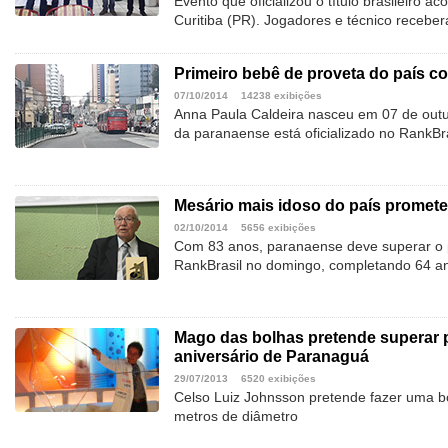
Evento que oficializou o título brasileiro 
Curitiba (PR). Jogadores e técnico receber
Primeiro bebê de proveta do país c
07/10/2014
14238 exibições
Anna Paula Caldeira nasceu em 07 de outu
da paranaense está oficializado no RankBra
Mesário mais idoso do país promete 
02/10/2014
5656 exibições
Com 83 anos, paranaense deve superar o p
RankBrasil no domingo, completando 64 a
Mago das bolhas pretende superar p
aniversário de Paranaguá
29/07/2013
6520 exibições
Celso Luiz Johnsson pretende fazer uma b
metros de diâmetro