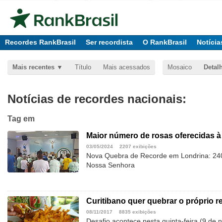
Recordes RankBrasil
Ser recordista
O RankBrasil
Notícia
Mais recentes
Título
Mais acessados
Mosaico
Detal
Notícias de recordes nacionais:
Tag
em
Maior número de rosas oferecidas 
03/05/2024
2207 exibições
Nova Quebra de Recorde em Londrina: 240
Nossa Senhora
Curitibano quer quebrar o próprio r
08/11/2017
8835 exibições
Desafio acontece nesta quinta-feira (9 de 