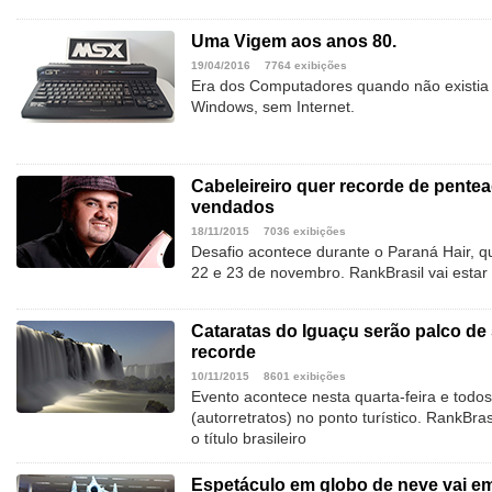
Uma Vigem aos anos 80.
19/04/2016
7764 exibições
Era dos Computadores quando não existia
Windows, sem Internet.
Cabeleireiro quer recorde de pente
vendados
18/11/2015
7036 exibições
Desafio acontece durante o Paraná Hair, qu
22 e 23 de novembro. RankBrasil vai estar p
Cataratas do Iguaçu serão palco de s
recorde
10/11/2015
8601 exibições
Evento acontece nesta quarta-feira e todos
(autorretratos) no ponto turístico. RankBras
o título brasileiro
Espetáculo em globo de neve vai em