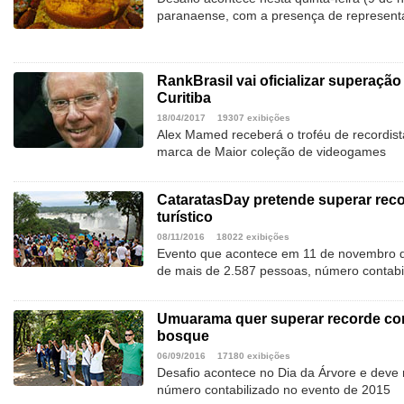
paranaense, com a presença de represent
RankBrasil vai oficializar superaçã
Curitiba
18/04/2017
19307 exibições
Alex Mamed receberá o troféu de recordista
marca de Maior coleção de videogames
CataratasDay pretende superar reco
turístico
08/11/2016
18022 exibições
Evento que acontece em 11 de novembro d
de mais de 2.587 pessoas, número contabi
Umuarama quer superar recorde co
bosque
06/09/2016
17180 exibições
Desafio acontece no Dia da Árvore e deve 
número contabilizado no evento de 2015