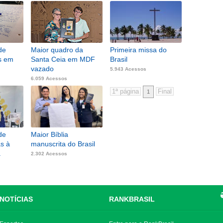
de
Maior quadro da
Primeira missa do
s em
Santa Ceia em MDF
Brasil
vazado
5.943 Acessos
6.059 Acessos
1
de
Maior Bíblia
as à
manuscrita do Brasil
a
2.302 Acessos
NOTÍCIAS
RANKBRASIL