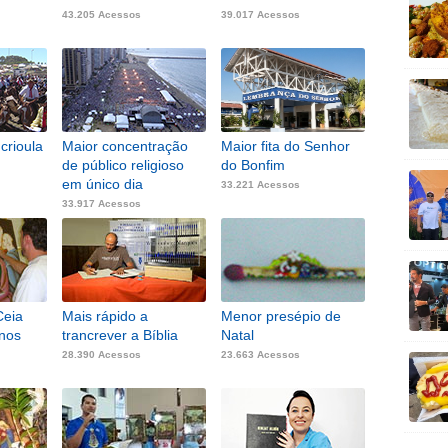
43.205 Acessos
39.017 Acessos
crioula
Maior concentração
Maior fita do Senhor
de público religioso
do Bonfim
em único dia
33.221 Acessos
33.917 Acessos
Ceia
Mais rápido a
Menor presépio de
nos
trancrever a Bíblia
Natal
28.390 Acessos
23.663 Acessos