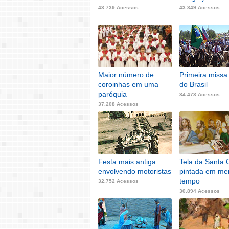
43.739 Acessos
43.349 Acessos
Maior número de
Primeira missa 
coroinhas em uma
do Brasil
paróquia
34.473 Acessos
37.208 Acessos
Festa mais antiga
Tela da Santa 
envolvendo motoristas
pintada em me
tempo
32.752 Acessos
30.894 Acessos