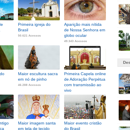
de
Primeira igreja do
Aparição mais nítida
a
Brasil
de Nossa Senhora em
globo ocular
50.621 Acessos
49.343 Acessos
Des
 do
Maior escultura sacra
Primeira Capela online
em nó de pinho
de Adoração Perpétua
com transmissão ao
46.288 Acessos
vivo
45.438 Acessos
ntigo
Maior imagem santa
Maior evento cristão
ica
em tela de tecido
do Brasil