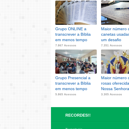
Grupo ONLINE a
Maior número 
transcrever a Bíblia
canetas usada
em menos tempo
um desafio
7.867 Acessos
7.351 Acessos
Grupo Presencial a
Maior número 
transcrever a Bíblia
rosas oferecid
em menos tempo
Nossa Senhor
5.865 Acessos
3.305 Acessos
RECORDES!!