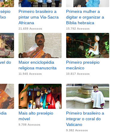
esépio
Primeiro brasileiro a
Primeira mulher a
ixo
pintar uma Via-Sacra
digitar e organizar a
Africana
Bíblia hebraica
21.659 Acessos
15.792 Acessos
vel do
Maior enciclopédia
Primeiro presépio
religiosa manuscrita
mecânico
11.945 Acessos
10.817 Acessos
édia
Mais alto presépio
Primeiro brasileiro a
móvel
integrar o coral do
Vaticano
9.708 Acessos
9.382 Acessos