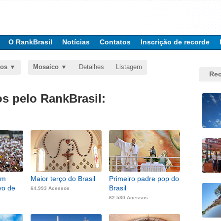
O RankBrasil
Notícias
Contatos
Inscrição de recorde
dos
Mosaico
Detalhes
Listagem
Rec
 pelo RankBrasil:
em
Maior terço do Brasil
Primeiro padre pop do
vo de
Brasil
64.993 Acessos
62.530 Acessos