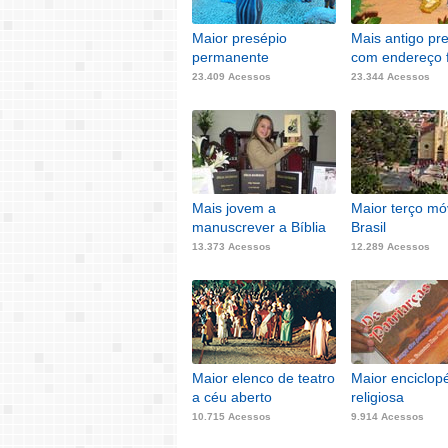
Maior presépio
Mais antigo pr
permanente
com endereço f
23.409 Acessos
23.344 Acessos
Mais jovem a
Maior terço mó
manuscrever a Bíblia
Brasil
13.373 Acessos
12.289 Acessos
Maior elenco de teatro
Maior enciclop
a céu aberto
religiosa
10.715 Acessos
9.914 Acessos