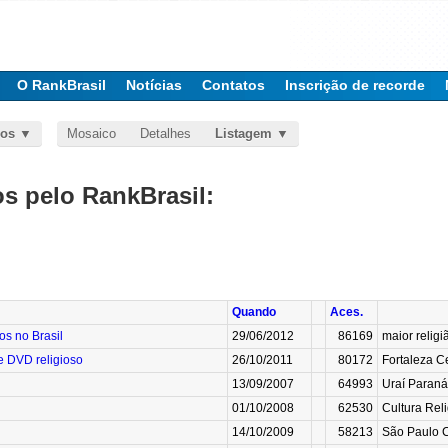
O RankBrasil
Notícias
Contatos
Inscrição de recorde
dos
Mosaico
Detalhes
Listagem
 pelo RankBrasil:
Quando
Aces.
s no Brasil
29/06/2012
86169
maior religiã
e DVD religioso
26/10/2011
80172
Fortaleza C
13/09/2007
64993
Uraí Paraná 
01/10/2008
62530
Cultura Rel
14/10/2009
58213
São Paulo Cu