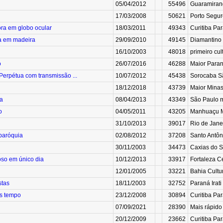
05/04/2012
55496
Guaramirang
17/03/2008
50621
Porto Seguro
ra em globo ocular
18/03/2011
49343
Curitiba Pa
da em madeira
29/09/2010
49145
Diamantino M
16/10/2003
48018
primeiro cul
o
26/07/2016
46288
Maior Paran
Perpétua com transmissão ...
10/07/2012
45438
Sorocaba São
18/12/2018
43739
Maior Minas
ca
08/04/2013
43349
São Paulo ma
o
04/05/2011
43205
Manhuaçu Mi
31/10/2013
39017
Rio de Jane
paróquia
02/08/2012
37208
Santo Antôn
30/11/2003
34473
Caxias do Su
oso em único dia
10/12/2013
33917
Fortaleza C
12/01/2005
33221
Bahia Cultu
stas
18/11/2003
32752
Paraná Irati 
os tempo
23/12/2008
30894
Curitiba Par
07/09/2021
28390
Mais rápido
20/12/2009
23662
Curitiba Par