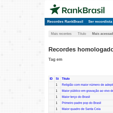
Recordes RankBrasil
Ser recordista
Mais recentes
Título
Mais acessa
Recordes homologados
Tag
em
ID
St
Titulo
1
Religião com maior número de adepto
1
Maior público em gravação ao vivo d
1
Maior terço do Brasil
1
Primeiro padre pop do Brasil
1
Maior quadro de Santa Ceia