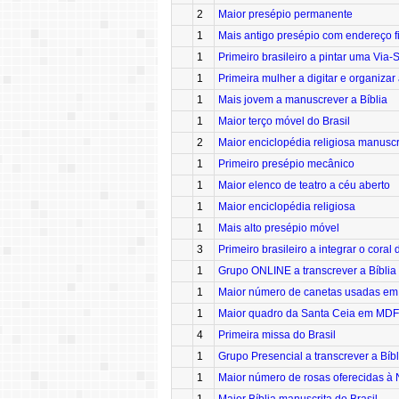
2
Maior presépio permanente
1
Mais antigo presépio com endereço f
1
Primeiro brasileiro a pintar uma Via-
1
Primeira mulher a digitar e organizar
1
Mais jovem a manuscrever a Bíblia
1
Maior terço móvel do Brasil
2
Maior enciclopédia religiosa manuscr
1
Primeiro presépio mecânico
1
Maior elenco de teatro a céu aberto
1
Maior enciclopédia religiosa
1
Mais alto presépio móvel
3
Primeiro brasileiro a integrar o coral
1
Grupo ONLINE a transcrever a Bíbli
1
Maior número de canetas usadas em
1
Maior quadro da Santa Ceia em MDF
4
Primeira missa do Brasil
1
Grupo Presencial a transcrever a Bí
1
Maior número de rosas oferecidas à