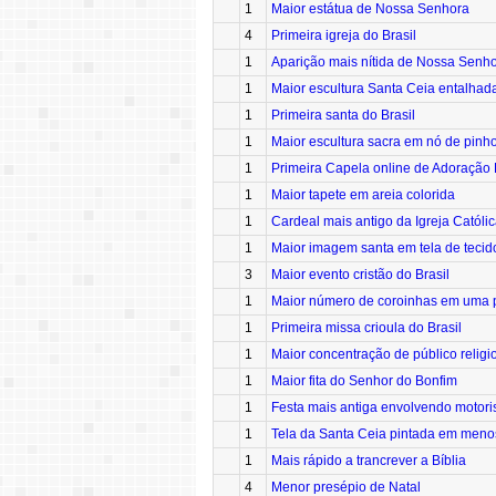
1
Maior estátua de Nossa Senhora
4
Primeira igreja do Brasil
1
Aparição mais nítida de Nossa Senho
1
Maior escultura Santa Ceia entalha
1
Primeira santa do Brasil
1
Maior escultura sacra em nó de pinh
1
Primeira Capela online de Adoração 
1
Maior tapete em areia colorida
1
Cardeal mais antigo da Igreja Católi
1
Maior imagem santa em tela de tecid
3
Maior evento cristão do Brasil
1
Maior número de coroinhas em uma 
1
Primeira missa crioula do Brasil
1
Maior concentração de público religi
1
Maior fita do Senhor do Bonfim
1
Festa mais antiga envolvendo motori
1
Tela da Santa Ceia pintada em men
1
Mais rápido a trancrever a Bíblia
4
Menor presépio de Natal