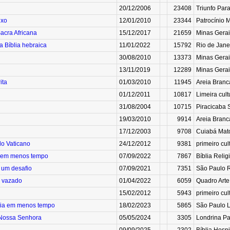
20/12/2006
23408
Triunfo Para
ixo
12/01/2010
23344
Patrocínio M
Sacra Africana
15/12/2017
21659
Minas Gerai
 a Bíblia hebraica
11/01/2022
15792
Rio de Janei
30/08/2010
13373
Minas Gerais
13/11/2019
12289
Minas Gerai
ita
01/03/2010
11945
Areia Branca
01/12/2011
10817
Limeira cult
31/08/2004
10715
Piracicaba S
19/03/2010
9914
Areia Branca
17/12/2003
9708
Cuiabá Mato 
 do Vaticano
24/12/2012
9381
primeiro cul
a em menos tempo
07/09/2022
7867
Bíblia Relig
 um desafio
07/09/2021
7351
São Paulo Re
 vazado
01/04/2022
6059
Quadro Arte
15/02/2012
5943
primeiro cul
blia em menos tempo
18/02/2023
5865
São Paulo L
 Nossa Senhora
05/05/2024
3305
Londrina Pa