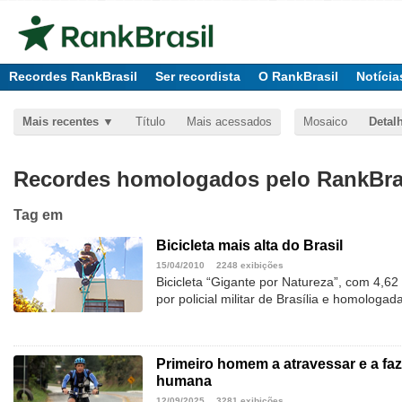
Recordes RankBrasil
Ser recordista
O RankBrasil
Notícia
Mais recentes
Título
Mais acessados
Mosaico
Detal
Recordes homologados pelo RankBras
Tag
em
Bicicleta mais alta do Brasil
15/04/2010
2248 exibições
Bicicleta “Gigante por Natureza”, com 4,62 
por policial militar de Brasília e homologad
Primeiro homem a atravessar e a faze
humana
12/09/2025
3281 exibições