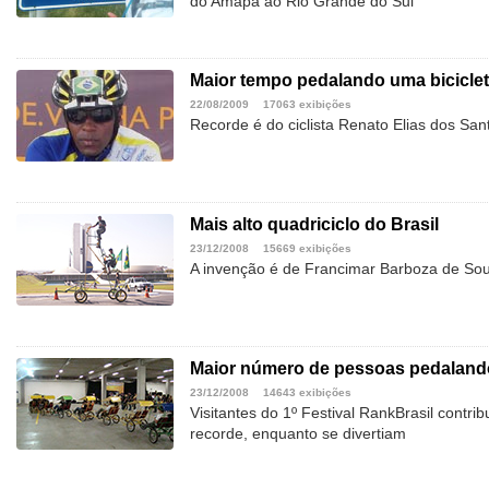
do Amapá ao Rio Grande do Sul
Maior tempo pedalando uma biciclet
22/08/2009
17063 exibições
Recorde é do ciclista Renato Elias dos Sa
Mais alto quadriciclo do Brasil
23/12/2008
15669 exibições
A invenção é de Francimar Barboza de Souz
Maior número de pessoas pedalando 
23/12/2008
14643 exibições
Visitantes do 1º Festival RankBrasil contr
recorde, enquanto se divertiam