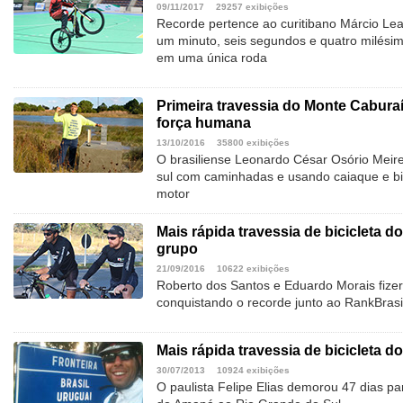
09/11/2017
29257 exibições
Recorde pertence ao curitibano Márcio Lea
um minuto, seis segundos e quatro milésim
em uma única roda
Primeira travessia do Monte Cabura
força humana
13/10/2016
35800 exibições
O brasiliense Leonardo César Osório Meirel
sul com caminhadas e usando caiaque e bici
motor
Mais rápida travessia de bicicleta 
grupo
21/09/2016
10622 exibições
Roberto dos Santos e Eduardo Morais fize
conquistando o recorde junto ao RankBrasi
Mais rápida travessia de bicicleta 
30/07/2013
10924 exibições
O paulista Felipe Elias demorou 47 dias pa