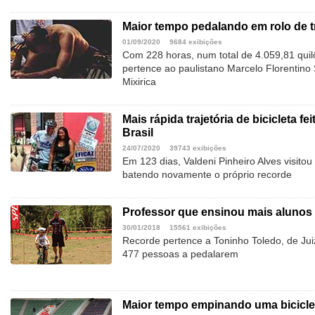
Maior tempo pedalando em rolo de t
01/09/2020
9684 exibições
Com 228 horas, num total de 4.059,81 quil
pertence ao paulistano Marcelo Florentin
Mixirica
Mais rápida trajetória de bicicleta fe
Brasil
24/07/2020
39743 exibições
Em 123 dias, Valdeni Pinheiro Alves visitou 
batendo novamente o próprio recorde
Professor que ensinou mais alunos 
30/01/2018
15561 exibições
Recorde pertence a Toninho Toledo, de Jui
477 pessoas a pedalarem
Maior tempo empinando uma bicicle