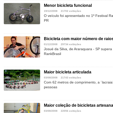
Menor bicicleta funcional
19/12/2008
21702 exibições
O veículo foi apresentado no 1º Festival Ra
PR
Bicicleta com maior número de raio
01/12/2008
29734 exibições
Josué da Silva, de Araraquara - SP supera 
RankBrasil
Maior bicicleta articulada
03/08/2008
21743 exibições
Com 62 metros de comprimento, a ´lacraia
pessoas
Maior coleção de bicicletas artesana
03/08/2008
22056 exibições