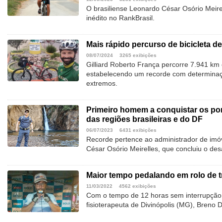
O brasiliense Leonardo César Osório Meire
inédito no RankBrasil.
Mais rápido percurso de bicicleta d
08/07/2024
3265 exibições
Gilliard Roberto França percorre 7.941 km
estabelecendo um recorde com determinaç
extremos.
Primeiro homem a conquistar os pon
das regiões brasileiras e do DF
06/07/2023
6431 exibições
Recorde pertence ao administrador de imóv
César Osório Meirelles, que concluiu o de
Maior tempo pedalando em rolo de t
11/03/2022
4562 exibições
Com o tempo de 12 horas sem interrupção,
fisioterapeuta de Divinópolis (MG), Breno 