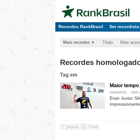
Recordes RankBrasil
Ser recordista
Mais recentes
Título
Mais aces
Recordes homologados
Tag
em
Maior tempo
10/05/2025
7825 
Evair Junior S
impressionante
1