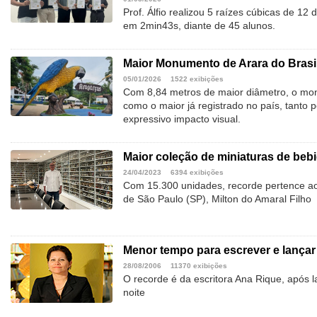
Prof. Álfio realizou 5 raízes cúbicas de 12
em 2min43s, diante de 45 alunos.
Maior Monumento de Arara do Brasi
05/01/2026
1522 exibições
Com 8,84 metros de maior diâmetro, o mo
como o maior já registrado no país, tanto
expressivo impacto visual.
Maior coleção de miniaturas de beb
24/04/2023
6394 exibições
Com 15.300 unidades, recorde pertence ao
de São Paulo (SP), Milton do Amaral Filho
Menor tempo para escrever e lançar 
28/08/2006
11370 exibições
O recorde é da escritora Ana Rique, após 
noite