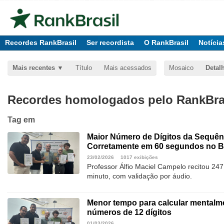
Recordes RankBrasil
Ser recordista
O RankBrasil
Notícia
Mais recentes
Título
Mais acessados
Mosaico
Detal
Recordes homologados pelo RankBras
Tag
em
Maior Número de Dígitos da Sequênc
Corretamente em 60 segundos no Br
23/02/2026
1017 exibições
Professor Álfio Maciel Campelo recitou 24
minuto, com validação por áudio.
Menor tempo para calcular mentalme
números de 12 dígitos
01/03/2026