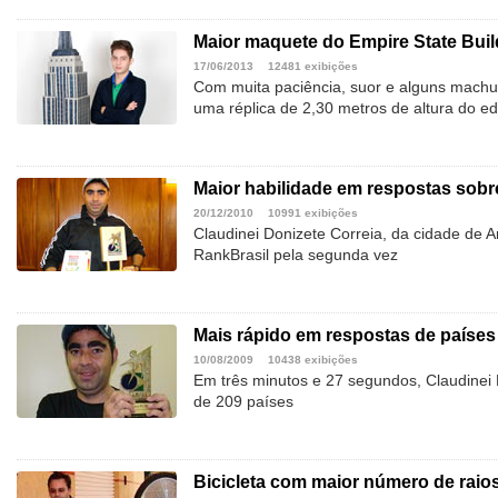
Maior maquete do Empire State Buil
17/06/2013
12481 exibições
Com muita paciência, suor e alguns machu
uma réplica de 2,30 metros de altura do edi
Maior habilidade em respostas sobr
20/12/2010
10991 exibições
Claudinei Donizete Correia, da cidade de A
RankBrasil pela segunda vez
Mais rápido em respostas de países
10/08/2009
10438 exibições
Em três minutos e 27 segundos, Claudinei 
de 209 países
Bicicleta com maior número de raio