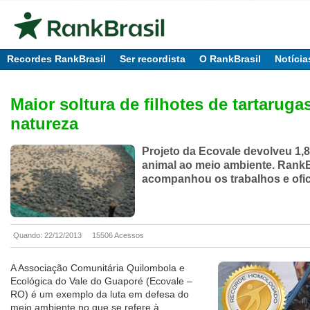
Recordes RankBrasil
Ser recordista
O RankBrasil
Notícia
Maior soltura de filhotes de tartaruga
natureza
Projeto da Ecovale devolveu 1,
animal ao meio ambiente. RankB
acompanhou os trabalhos e ofici
Quando: 22/12/2013
15506 Acessos
A Associação Comunitária Quilombola e
Ecológica do Vale do Guaporé (Ecovale –
RO) é um exemplo da luta em defesa do
meio ambiente no que se refere à