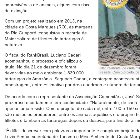
sobrevivência de animais, alguns com risco
de extinção.
Com um projeto realizado em 2013, na
cidade de Costa Marques (RO), às margens
do Rio Guaporé, conquistou o recorde de
Maior soltura de filhotes de tartarugas à
natureza.
O fiscal do RankBrasil, Luciano Cadari
acompanhou o processo e oficializou o
título. No dia 21 de dezembro foram
Naturalmente, de cada mi
devolvidas ao meio ambiente 1.830.000
resiste. Com o projeto, d
tartarugas da Amazônia. Segundo Cadari, a contagem aconteceu at
amostragem, entre estimativa por área quadrada e número de tarta
De acordo com o representante da Associação Comunitária, José So
prazeroso e certamente terá continuidade. “Naturalmente, de cada 
apenas uma resiste. Com o projeto, de cada mil, entre 100 e 150 so
são muitos os predadores, entre os animais aquáticos e o próprio 
filhotes e também as tartarugas depois da desova, para fins de ali
“É difícil descrever com palavras o importante e complexo projeto d
Luzia Penha, secretária de Turismo e Meio Ambiente de Costa Marq