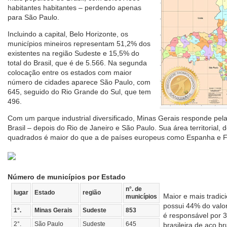
habitantes habitantes – perdendo apenas
para São Paulo.
Incluindo a capital, Belo Horizonte, os
municípios mineiros representam 51,2% dos
existentes na região Sudeste e 15,5% do
total do Brasil, que é de 5.566. Na segunda
colocação entre os estados com maior
número de cidades aparece São Paulo, com
645, seguido do Rio Grande do Sul, que tem
496.
Com um parque industrial diversificado, Minas Gerais responde pel
Brasil – depois do Rio de Janeiro e São Paulo. Sua área territorial, 
quadrados é maior do que a de países europeus como Espanha e 
Número de municípios por Estado
n°. de
lugar
Estado
região
Maior e mais tradi
municípios
possui 44% do valo
1°.
Minas Gerais
Sudeste
853
é responsável por 
2°.
São Paulo
Sudeste
645
brasileira de aço b