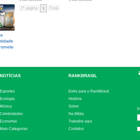
1
de
ntidade
promete
NOTÍCIAS
RANKBRASIL
Esportes
Entre para o RankBrasil
Ecologia
História
Música
Sobre
P
Celebridades
Na Mídia
Economia
Trabalhe aqui
Mais Categorias
Contatos