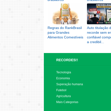
3.334 Acessos
1.585 Acessos
Regras do RankBrasil
Auto titulação 
para Grandes
recorde sem e
Alimentos Comestíveis
confiável com
a credibil...
RECORDES!!
Tecnologia
Economia
Superação humana
Futebol
Agricultura
Mais Categorias