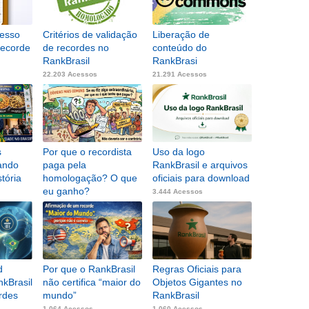
cesso
Critérios de validação
Liberação de
recorde
de recordes no
conteúdo do
RankBrasil
RankBrasi
22.203 Acessos
21.291 Acessos
s
Por que o recordista
Uso da logo
ando
paga pela
RankBrasil e arquivos
stória
homologação? O que
oficiais para download
eu ganho?
3.444 Acessos
3.779 Acessos
d
Por que o RankBrasil
Regras Oficiais para
kBrasil
não certifica “maior do
Objetos Gigantes no
rdes
mundo”
RankBrasil
1.064 Acessos
1.060 Acessos