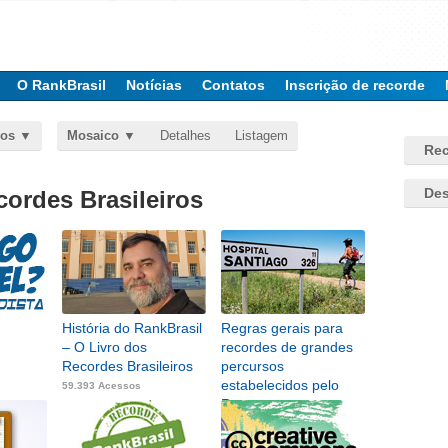
O RankBrasil
Notícias
Contatos
Inscrição de recorde
dos
Mosaico
Detalhes
Listagem
Rec
Des
cordes Brasileiros
História do RankBrasil
Regras gerais para
– O Livro dos
recordes de grandes
Recordes Brasileiros
percursos
estabelecidos pelo
59.393 Acessos
Ra...
25.319 Acessos