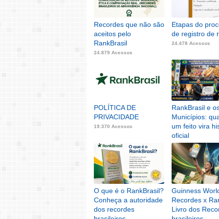
Recordes que não são
Etapas do pro
aceitos pelo
de registro de 
RankBrasil
24.478 Acessos
24.879 Acessos
POLÍTICA DE
RankBrasil e o
PRIVACIDADE
Municípios: qu
um feito vira hi
19.370 Acessos
oficial
4.052 Acessos
O que é o RankBrasil?
Guinness Worl
Conheça a autoridade
Recordes x Ran
dos recordes
Livro dos Reco
brasileiros
brasileiros