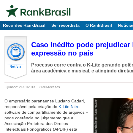
Recordes RankBrasil
Ser recordista
O RankBrasil
Notícia
Caso inédito pode prejudicar 
expressão no país
Processo corre contra o K-Lite gerando polê
área acadêmica e musical, e atingindo direta
Quando: 21/01/2013
8690 Acessos
O empresário paranaense Luciano Cadari,
responsável pela criação do
K-Lite Nitro
–
software de compartilhamento de arquivos –
pede coerência no julgamento que a
Associação Protetora dos Direitos
Intelectuais Fonográficos (APDIF) está