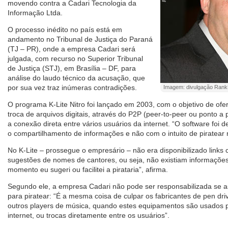
movendo contra a Cadari Tecnologia da
Informação Ltda.
O processo inédito no país está em
andamento no Tribunal de Justiça do Paraná
(TJ – PR), onde a empresa Cadari será
julgada, com recurso no Superior Tribunal
de Justiça (STJ), em Brasília – DF, para
análise do laudo técnico da acusação, que
por sua vez traz inúmeras contradições.
Imagem: divulgação RankB
O programa K-Lite Nitro foi lançado em 2003, com o objetivo de of
troca de arquivos digitais, através do P2P (peer-to-peer ou ponto a
a conexão direta entre vários usuários da internet. “O software foi
o compartilhamento de informações e não com o intuito de piratear 
No K-Lite – prossegue o empresário – não era disponibilizado lin
sugestões de nomes de cantores, ou seja, não existiam informaçõ
momento eu sugeri ou facilitei a pirataria”, afirma.
Segundo ele, a empresa Cadari não pode ser responsabilizada se a
para piratear: “É a mesma coisa de culpar os fabricantes de pen dri
outros players de música, quando estes equipamentos são usados 
internet, ou trocas diretamente entre os usuários”.