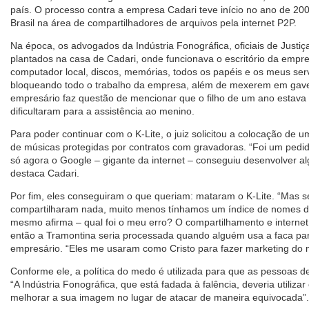
país. O processo contra a empresa Cadari teve início no ano de 200
Brasil na área de compartilhadores de arquivos pela internet P2P.
Na época, os advogados da Indústria Fonográfica, oficiais de Justiça
plantados na casa de Cadari, onde funcionava o escritório da empr
computador local, discos, memórias, todos os papéis e os meus ser
bloqueando todo o trabalho da empresa, além de mexerem em gave
empresário faz questão de mencionar que o filho de um ano estava
dificultaram para a assistência ao menino.
Para poder continuar com o K-Lite, o juiz solicitou a colocação de u
de músicas protegidas por contratos com gravadoras. “Foi um pedid
só agora o Google – gigante da internet – conseguiu desenvolver a
destaca Cadari.
Por fim, eles conseguiram o que queriam: mataram o K-Lite. “Mas 
compartilharam nada, muito menos tínhamos um índice de nomes 
mesmo afirma – qual foi o meu erro? O compartilhamento e interne
então a Tramontina seria processada quando alguém usa a faca para
empresário. “Eles me usaram como Cristo para fazer marketing do m
Conforme ele, a política do medo é utilizada para que as pessoas d
“A Indústria Fonográfica, que está fadada à falência, deveria utilizar 
melhorar a sua imagem no lugar de atacar de maneira equivocada”.