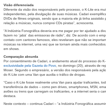
Visão diferenciada
Diferente da visão dos responsáveis pelo processo, o K-Lite era mu
independentes, pela divulgação de suas músicas. Cadari exemplifi
DVDs de filmes originais, sendo que a maioria ele já tinha assistido 
relação a músicas, nunca comprei CDs piratas”, acrescenta.
“A Indústria Fonográfica deveria era me pagar por ter ajudado a di
fazem no ´jabá´ das emissoras de rádio”, diz. De acordo com o emp
contato com cantores famosos, eles revelaram que não se importam
músicas na internet, uma vez que se tornam ainda mais conhecidos
em shows.
Comparação absurda
Por consentimento de Cadari, o andamento atual do processo do K-L
exclusividade pela Gazeta do Povo
, no domingo (20), através de re
Moser. Segundo o empresário, a versão dos responsáveis pela açã
do K-Lite com uma Van que auxilia o tráfico de drogas.
“Caso o K-Lite fosse realmente uma Van para ajudar traficantes, tod
transferência de dados – como pen drives, smartphones, MSN, email
aviões ou trens que carregam os traficantes, e a internet seria o ca
destaca.
Neste contexto – continua Cadari – “a Indústria Fonográfica assumir