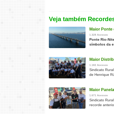
Veja também Recorde
Maior Ponte 
1.328 Acessos
Ponte Rio-Nit
símbolos da e
Maior Distri
1.182 Acessos
Sindicato Rural
de Henrique Rú
Maior Panela
1.671 Acessos
Sindicato Rura
recorde anteri