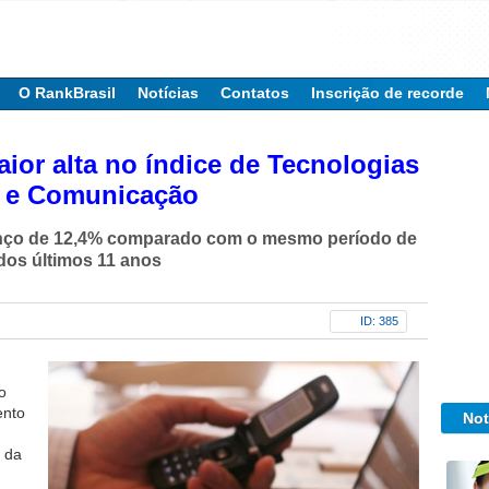
O RankBrasil
Notícias
Contatos
Inscrição de recorde
aior alta no índice de Tecnologias
o e Comunicação
nço de 12,4% comparado com o mesmo período de
dos últimos 11 anos
ID: 385
o
ento
Not
 da