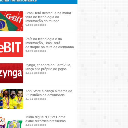
ícias Relacionadas
Brasil terá destaque na maior
feira de tecnologia da
informação do mundo
6.558 Acessos
País da tecnologia e da
informação, Brasil terá
destaque na feira da Alemanha
5.849 Acessos
Zynga, criadora do FarmVille,
lança site próprio de jogos
3.673 Acessos
App Store alcança a marca de
25 bilhões de downloads
4.731 Acessos
Mídia digital ‘Out of Home’
exibe recordes brasileiros
3.873 Acessos