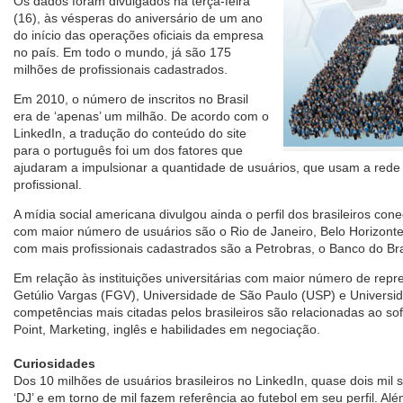
Os dados foram divulgados na terça-feira
(16), às vésperas do aniversário de um ano
do início das operações oficiais da empresa
no país. Em todo o mundo, já são 175
milhões de profissionais cadastrados.
Em 2010, o número de inscritos no Brasil
era de ‘apenas’ um milhão. De acordo com o
LinkedIn, a tradução do conteúdo do site
para o português foi um dos fatores que
ajudaram a impulsionar a quantidade de usuários, que usam a rede 
profissional.
A mídia social americana divulgou ainda o perfil dos brasileiros con
com maior número de usuários são o Rio de Janeiro, Belo Horizont
com mais profissionais cadastrados são a Petrobras, o Banco do Bras
Em relação às instituições universitárias com maior número de rep
Getúlio Vargas (FGV), Universidade de São Paulo (USP) e Universid
competências mais citadas pelos brasileiros são relacionadas ao sof
Point, Marketing, inglês e habilidades em negociação.
Curiosidades
Dos 10 milhões de usuários brasileiros no LinkedIn, quase dois mil
‘DJ’ e em torno de mil fazem referência ao futebol em seu perfil. Al