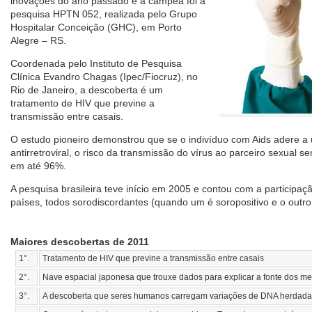
inovações do ano passado e a campeã foi a
pesquisa HPTN 052, realizada pelo Grupo
Hospitalar Conceição (GHC), em Porto
Alegre – RS.
Coordenada pelo Instituto de Pesquisa
Clínica Evandro Chagas (Ipec/Fiocruz), no
Rio de Janeiro, a descoberta é um
tratamento de HIV que previne a
transmissão entre casais.
O estudo pioneiro demonstrou que se o indivíduo com Aids adere a
antirretroviral, o risco da transmissão do vírus ao parceiro sexual 
em até 96%.
A pesquisa brasileira teve início em 2005 e contou com a participaç
países, todos sorodiscordantes (quando um é soropositivo e o outro
Maiores descobertas de 2011
1°.
Tratamento de HIV que previne a transmissão entre casais
2°.
Nave espacial japonesa que trouxe dados para explicar a fonte dos me
3°.
A descoberta que seres humanos carregam variações de DNA herdada