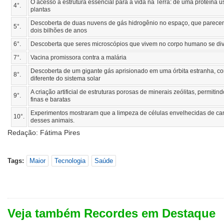
O acesso à estrutura essencial para a vida na Terra: de uma proteína u
4°.
plantas
Descoberta de duas nuvens de gás hidrogênio no espaço, que parecem 
5°.
dois bilhões de anos
6°.
Descoberta que seres microscópios que vivem no corpo humano se div
7°.
Vacina promissora contra a malária
Descoberta de um gigante gás aprisionado em uma órbita estranha, com
8°.
diferente do sistema solar
A criação artificial de estruturas porosas de minerais zeólitas, permit
9°.
finas e baratas
Experimentos mostraram que a limpeza de células envelhecidas de c
10°.
desses animais.
Redação: Fátima Pires
Tags:
Maior
Tecnologia
Saúde
Veja também Recordes em Destaque