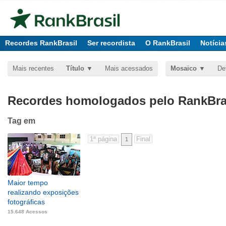
Recordes RankBrasil
Ser recordista
O RankBrasil
Notícia
Mais recentes
Título
Mais acessados
Mosaico
De
Recordes homologados pelo RankBras
Tag
em
1
Maior tempo
realizando exposições
fotográficas
15.648 Acessos