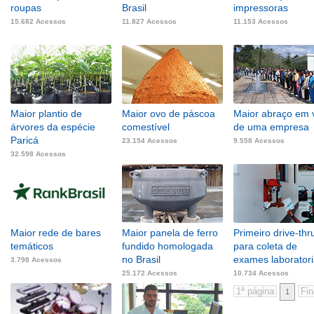
roupas
Brasil
impressoras
15.682 Acessos
11.827 Acessos
11.153 Acessos
Maior plantio de
Maior ovo de páscoa
Maior abraço em v
árvores da espécie
comestível
de uma empresa
Paricá
23.154 Acessos
9.558 Acessos
32.598 Acessos
Maior rede de bares
Maior panela de ferro
Primeiro drive-thr
temáticos
fundido homologada
para coleta de
no Brasil
exames laboratori
3.798 Acessos
25.172 Acessos
10.734 Acessos
1