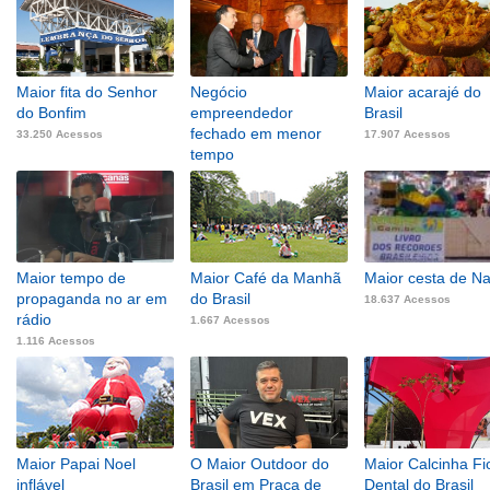
Maior fita do Senhor
Negócio
Maior acarajé do
do Bonfim
empreendedor
Brasil
fechado em menor
33.250 Acessos
17.907 Acessos
tempo
14.335 Acessos
Maior tempo de
Maior Café da Manhã
Maior cesta de Na
propaganda no ar em
do Brasil
18.637 Acessos
rádio
1.667 Acessos
1.116 Acessos
Maior Papai Noel
O Maior Outdoor do
Maior Calcinha Fi
inflável
Brasil em Praça de
Dental do Brasil