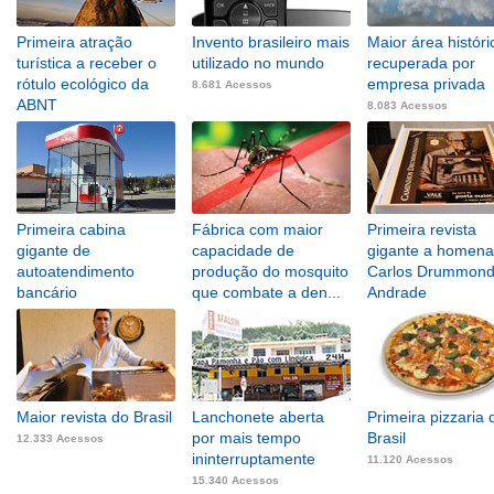
Primeira atração
Invento brasileiro mais
Maior área históri
turística a receber o
utilizado no mundo
recuperada por
rótulo ecológico da
empresa privada
8.681 Acessos
ABNT
8.083 Acessos
5.522 Acessos
Primeira cabina
Fábrica com maior
Primeira revista
gigante de
capacidade de
gigante a homen
autoatendimento
produção do mosquito
Carlos Drummond
bancário
que combate a den...
Andrade
10.809 Acessos
1.418 Acessos
8.376 Acessos
Maior revista do Brasil
Lanchonete aberta
Primeira pizzaria 
por mais tempo
Brasil
12.333 Acessos
ininterruptamente
11.120 Acessos
15.340 Acessos