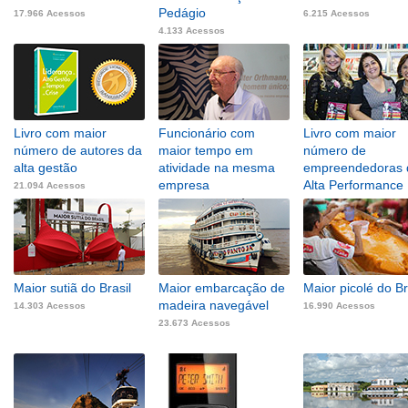
Pedágio
17.966 Acessos
6.215 Acessos
4.133 Acessos
Livro com maior
Funcionário com
Livro com maior
número de autores da
maior tempo em
número de
alta gestão
atividade na mesma
empreendedoras 
empresa
Alta Performance
21.094 Acessos
43.942 Acessos
12.023 Acessos
Maior sutiã do Brasil
Maior embarcação de
Maior picolé do Br
madeira navegável
14.303 Acessos
16.990 Acessos
23.673 Acessos