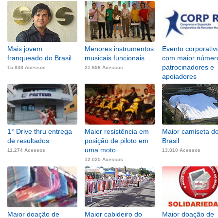
Mais jovem
Menores instrumentos
Evento corporativ
franqueado do Brasil
musicais funcionais
com maior númer
patrocinadores e
15.838 Acessos
21.696 Acessos
apoiadores
9.165 Acessos
1° Drive thru entrega
Maior resistência em
Maior camiseta d
de resultados
posição de piloto em
Brasil
uma moto
11.274 Acessos
13.810 Acessos
12.025 Acessos
Maior doação de
Maior cabideiro do
Maior doação de