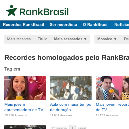
Recordes RankBrasil
Ser recordista
O RankBrasil
Notícia
Mais recentes
Título
Mais acessados
Mosaico
De
Recordes homologados pelo RankBras
Tag
em
Mais jovem
Aula com maior tempo
Mais jovem repórt
apresentadora de TV
de duração
de TV
15.418 Acessos
11.843 Acessos
11.702 Acessos
1