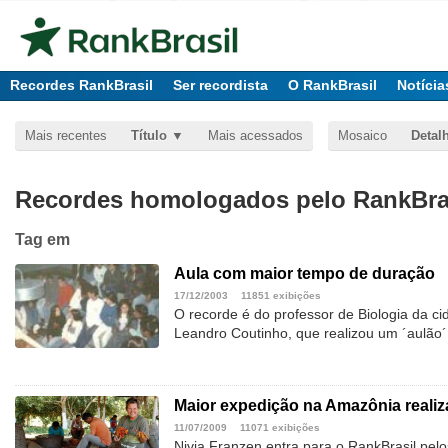
Recordes RankBrasil
Ser recordista
O RankBrasil
Notícia
Mais recentes
Título
Mais acessados
Mosaico
Detal
Recordes homologados pelo RankBras
Tag
em
Aula com maior tempo de duração
17/12/2003
11851 exibições
O recorde é do professor de Biologia da ci
Leandro Coutinho, que realizou um ´aulão´
Maior expedição na Amazônia reali
11/07/2009
11071 exibições
Nivia Franzen entra para o RankBrasil pel