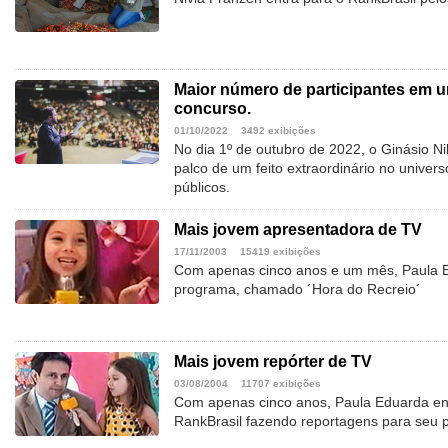
Maior número de participantes em u
concurso.
01/10/2022
3492 exibições
No dia 1º de outubro de 2022, o Ginásio Nil
palco de um feito extraordinário no unive
públicos.
Mais jovem apresentadora de TV
17/11/2003
15419 exibições
Com apenas cinco anos e um mês, Paula Ed
programa, chamado ´Hora do Recreio´
Mais jovem repórter de TV
03/08/2004
11707 exibições
Com apenas cinco anos, Paula Eduarda en
RankBrasil fazendo reportagens para seu p